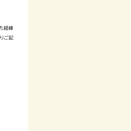
た経緯
りご記