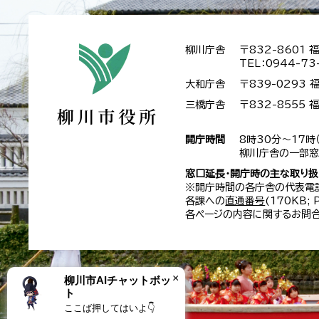
柳川庁舎
〒832-8601
TEL：0944-73
大和庁舎
〒839-0293
三橋庁舎
〒832-8555
開庁時間
8時30分～17時
柳川庁舎の一部窓
窓口延長・開庁時の主な取り
※開庁時間の各庁舎の代表電
各課への
直通番号
(170KB;
各ページの内容に関するお問合
×
柳川市AIチャットボッ
ト
ここば押してはいよ👇