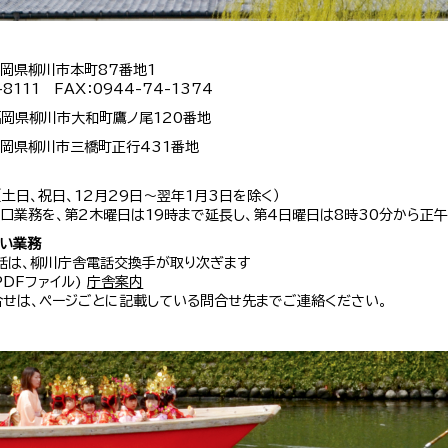
 福岡県柳川市本町87番地1
-8111 FAX：0944-74-1374
 福岡県柳川市大和町鷹ノ尾120番地
 福岡県柳川市三橋町正行431番地
（土日、祝日、12月29日～翌年1月3日を除く）
口業務を、第2木曜日は19時まで延長し、第4日曜日は8時30分から正午
扱い業務
話は、柳川庁舎電話交換手が取り次ぎます
 PDFファイル)
庁舎案内
せは、ページごとに記載している問合せ先までご連絡ください。