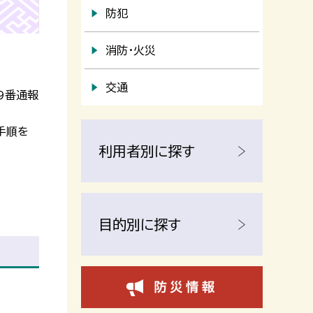
防犯
消防・火災
交通
9番通報
手順を
利用者別に探す
目的別に探す