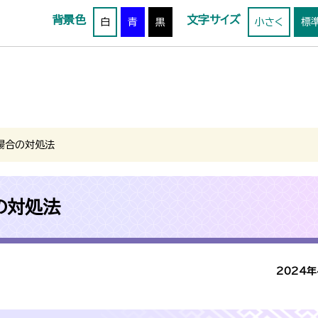
背景色
文字サイズ
白
青
黒
小さく
標
場合の対処法
の対処法
2024年