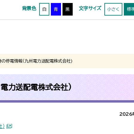
背景色
文字サイズ
白
青
黒
小さく
標
時の停電情報（九州電力送配電株式会社)
州電力送配電株式会社)
2026
社）