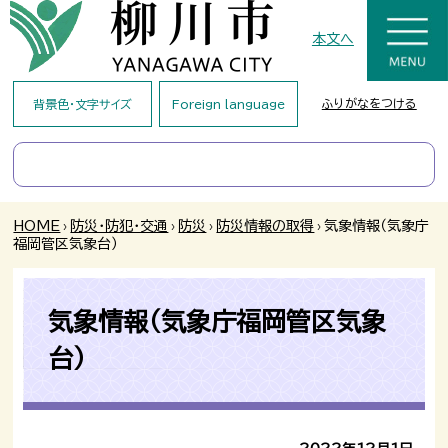
本文へ
ふりがなをつける
背景色・文字サイズ
Foreign language
HOME
›
防災・防犯・交通
›
防災
›
防災情報の取得
›
気象情報（気象庁
福岡管区気象台）
気象情報（気象庁福岡管区気象
台）