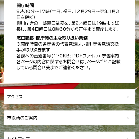
開庁時間
8時30分～17時（土日、祝日、12月29日～翌年1月3
日を除く）
柳川庁舎の一部窓口業務を、第2木曜日は19時まで延
長し、第4日曜日は8時30分から正午まで開庁します。
窓口延長・開庁時の主な取り扱い業務
※開庁時間の各庁舎の代表電話は、柳川庁舎電話交換
手が取り次ぎます
各課への
直通番号
(170KB; PDFファイル)
庁舎案内
各ページの内容に関するお問合せは、ページごとに記載
している問合せ先までご連絡ください。
アクセス
市役所のご案内