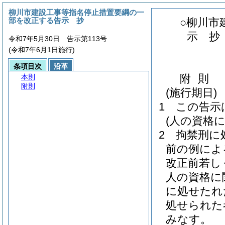
柳川市建設工事等指名停止措置要綱の一
部を改正する告示 抄
○柳川市
示 抄
令和7年5月30日 告示第113号
(令和7年6月1日施行)
条項目次
沿革
附
則
本則
附則
(施行期日)
1
この告示
(人の資格
2
拘禁刑に
前の例によ
改正前若し
人の資格に
に処せたれ
処せられた
みなす。