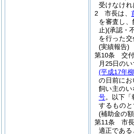
受けなけれ
2
市長は、
を審査し、
止)
(承認・
を行った交
(実績報告)
第10条
交
月25日の
(平成17年
の日前にお
飼い主のい
号
。以下「
するものと
(補助金の額
第11条
市
適正である