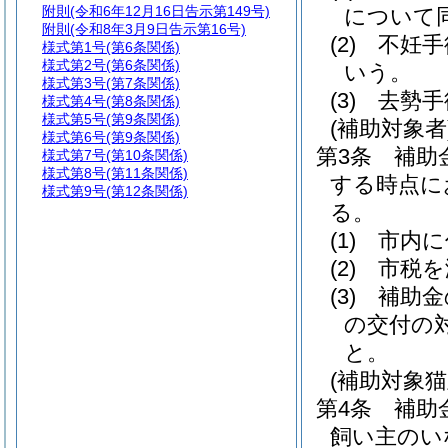
附則
(令和6年12月16日告示第149号)
について
附則
(令和8年3月9日告示第16号)
(2)
不妊手
様式第1号
(第6条関係)
様式第2号
(第6条関係)
いう。
様式第3号
(第7条関係)
(3)
去勢手
様式第4号
(第8条関係)
様式第5号
(第9条関係)
(補助対象者
様式第6号
(第9条関係)
第3条
補助
様式第7号
(第10条関係)
様式第8号
(第11条関係)
する時点に
様式第9号
(第12条関係)
る。
(1)
市内に
(2)
市税を
(3)
補助金
の交付の
と。
(補助対象
第4条
補助
飼い主のい