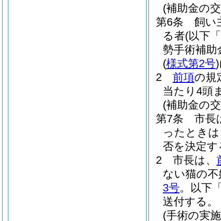
(補助金の交
第6条
飼い
る者
(以下
勢手術補助
(
様式第2号
)
2
前項
の規
当たり4頭
(補助金の交
第7条
市長
ったときは
否を決定す
2
市長は、
ない猫の不
3号
。以下
送付する。
(手術の実施