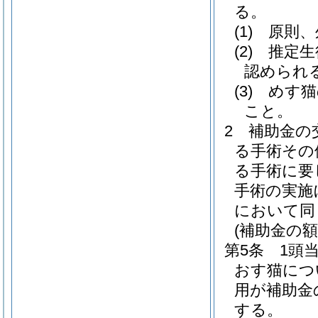
る。
(1)
原則、
(2)
推定生
認められ
(3)
めす猫
こと。
2
補助金の
る手術その
る手術に要
手術の実施
において同
(補助金の額
第5条
1頭
おす猫につい
用が補助金
する。