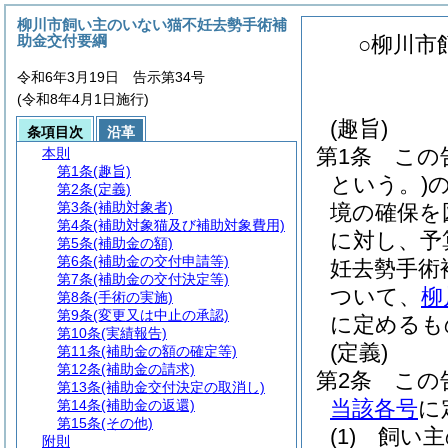
柳川市飼い主のいない猫不妊去勢手術補
助金交付要綱
○柳川市
令和6年3月19日 告示第34号
(令和8年4月1日施行)
(趣旨)
条項目次
沿革
第1条
この
本則
第1条
(趣旨)
という。)
第2条
(定義)
第3条
(補助対象者)
境の確保を
第4条
(補助対象猫及び補助対象費用)
に対し、予
第5条
(補助金の額)
第6条
(補助金の交付申請等)
妊去勢手術
第7条
(補助金の交付決定等)
ついて、
柳
第8条
(手術の実施)
第9条
(変更又は中止の承認)
に定めるも
第10条
(実績報告)
(定義)
第11条
(補助金の額の確定等)
第12条
(補助金の請求)
第2条
この
第13条
(補助金交付決定の取消し)
当該各号
に
第14条
(補助金の返還)
第15条
(その他)
(1)
飼い主
附則