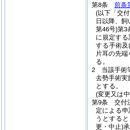
第8条
前条
(以下「交
日以降、飼
第46号)
第3
に規定する
する手術及
片耳の先端
る。
2
当該手術
去勢手術実
とする。
(変更又は中
第9条
交付
定による申
うとすると
更・中止)
承