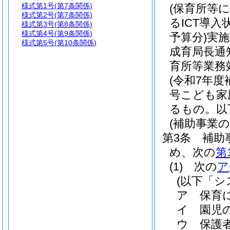
様式第1号
(第7条関係)
(保育所等に
様式第2号
(第7条関係)
るICT導
様式第3号
(第8条関係)
様式第4号
(第9条関係)
予算分)
実施
様式第5号
(第10条関係)
成育局長通
育所等業務
(令和7年度
号こども家
るもの。以
(補助事業の
第3条
補助
め、次の
第
(1)
次の
ア
(以下「シ
ア
保育
イ
園児
ウ
保護