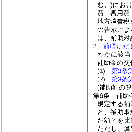
む。)
にお
費、需用費
地方消費税
の告示によ
は、補助対
2
前項ただ
れかに該当
補助金の交
(1)
第3条
(2)
第3条
(補助額の算
第6条
補助
規定する補
と、補助事
た額とを比
ただし、算