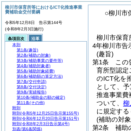
柳川市保育所等におけるICT化推進事業
費補助金交付要綱
○柳川市
令和5年12月8日 告示第144号
(令和8年2月3日施行)
柳川市保育
条項目次
沿革
4年柳川市告
本則
第1条
(趣旨)
(趣旨)
第2条
(補助の対象)
第3条
(補助事業の要件等)
第1条
この
第4条
(補助対象者)
育所型認定
第5条
(補助対象経費)
第6条
(補助額の算定方法)
のICT化
第7条
(交付申請)
として、予
第8条
(交付決定)
第9条
(実績報告)
推進事業費
第10条
(補助金の額の確定)
ついて、
柳
第11条
(その他)
附則
に規定する
附則
(令和5年12月25日告示第155号)
(補助の対象
附則
(令和6年12月20日告示第151号)
附則
(令和8年2月3日告示第4号)
第2条
補助
別表
(第6条関係)