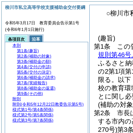
柳川市私立高等学校支援補助金交付要綱
○柳川市
令和5年3月17日 教育委員会告示第1号
(令和6年1月1日施行)
(趣旨)
条項目次
沿革
第1条
この
本則
第1条
(趣旨)
規則第46
第2条
(補助の対象)
第3条
(補助金の額)
ふるさと納
第4条
(交付の申請)
の2第1項第
第5条
(交付の決定)
第6条
(補助金の請求)
限る。以下
第7条
(実績報告)
校の教育環
第8条
(補助金の返還)
第9条
(その他)
とに関し必
附則
(補助の対象
附則
(令和5年12月22日教委告示第5号)
様式第1号
(第4条関係)
第2条
市長
様式第2号
(第5条関係)
する市内の
様式第3号
(第7条関係)
270号)
第3