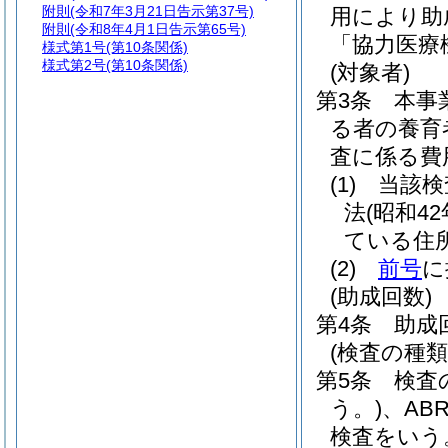
附則
(令和7年3月21日告示第37号)
用により助
附則
(令和8年4月1日告示第65号)
「協力医療
様式第1号
(第10条関係)
様式第2号
(第10条関係)
(対象者)
第3条
本事
る者の養育
査に係る費
(1)
当該検
法
(昭和4
ている住
(2)
前号
に
(助成回数)
第4条
助成
(検査の種類
第5条
検査
う。)
、AB
検査をいう