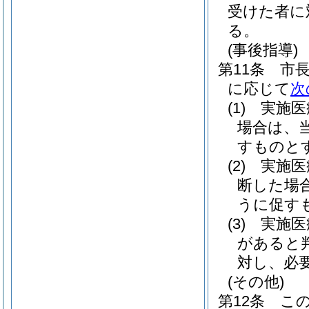
受けた者に
る。
(事後指導)
第11条
市
に応じて
次
(1)
実施医
場合は、
すものと
(2)
実施医
断した場
うに促す
(3)
実施医
があると
対し、必
(その他)
第12条
こ