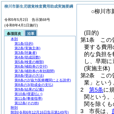
柳川市新生児聴覚検査費用助成実施要綱
○柳川市
令和5年5月2日 告示第68号
(令和8年4月1日施行)
(目的)
条項目次
沿革
第1条
この
本則
第1条
(目的)
要する費用
第2条
(実施主体)
第3条
(対象者)
的な負担を
第4条
(助成回数)
し、早期に
第5条
(検査の種類)
第6条
(補助券の交付)
(実施主体)
第7条
(補助券の有効期間)
第2条
この
第8条
(受診の方法)
第8条の2
(協力医療機関による請求)
業」という
第8条の3
(助成金の支払)
2
第5条
に
第9条
(結果の記載)
第10条
(償還払い)
関という。
第11条
(事後指導)
関を除くも
第12条
(その他)
附則
3
市長は、
附則
(令和6年12月16日告示第149号)