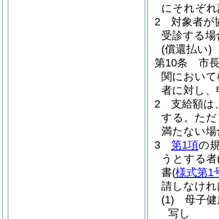
にそれぞれ
2
対象者が
受診する場
(償還払い)
第10条
市
関において
者に対し、
2
支給額は、
する。
ただ
満たない場
3
第1項
の
うとする者
書
(
様式第1
請しなけれ
(1)
母子健
写し