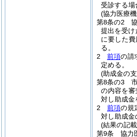
受診する場
(協力医療
第8条の2
提出を受け
に要した費
る。
2
前項
の請
定める。
(助成金の支
第8条の3
の内容を審
対し助成金
2
前項
の規
対し助成金
(結果の記載
第9条
協力