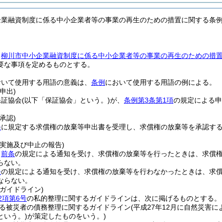
企業融資制度に係る中小企業者等の事業の再生のための措置に関する条
、
柳川市中小企業融資制度に係る中小企業者等の事業の再生のための措
要な事項を定めるものとする。
おいて使用する用語の意義は、
条例
において使用する用語の例による。
申出)
保証協会
(以下「保証協会」という。)
が、
条例第3条第1項
の規定による申
承認)
条
に規定する求償権の放棄等申出書を受理し、求償権の放棄等を承認す
。
実施及び中止の報告)
、
前条
の規定による通知を受け、求償権の放棄等を行ったときは、求償
らない。
条
の規定による通知を受け、求償権の放棄等を行わなかったときは、求
ならない。
ガイドライン)
2項第6号
の私的整理に関するガイドラインは、次に掲げるものとする。
る被災者の債務整理に関するガイドライン
(平成27年12月に自然災害
という。)
が策定したものをいう。)