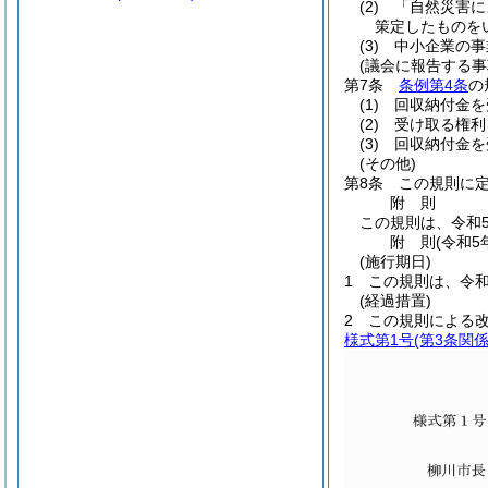
(2)
「自然災害に
策定したものを
(3)
中小企業の事
(議会に報告する事
第7条
条例第4条
の
(1)
回収納付金を
(2)
受け取る権利
(3)
回収納付金を
(その他)
第8条
この規則に
附
則
この規則は、令和
附
則
(令和5
(施行期日)
1
この規則は、令和
(経過措置)
2
この規則による
様式第1号
(第3条関係