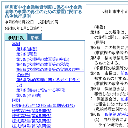
柳川市中小企業融資制度に係る中小企業
者等の事業の再生のための措置に関する
○柳川市中小
条例施行規則
令和5年3月22日 規則第19号
(趣旨)
(令和6年1月1日施行)
第1条
この規則は
の施行に関し、必
条項目次
沿革
(用語)
本則
第2条
この規則に
第1条
(趣旨)
(求償権の放棄等の
第2条
(用語)
第3条
福岡県信用
第3条
(求償権の放棄等の申出)
るものとする。
第4条
(求償権の放棄等の承認)
(求償権の放棄等の
第5条
(求償権の放棄等の実施及び中止
第4条
市長は、
前
の報告)
知するものとする
第6条
(私的整理に関するガイドライ
(求償権の放棄等の
ン)
第5条
保証協会は
第7条
(議会に報告する事項)
報告しなければな
第8条
(その他)
2
保証協会は、
前
附則
に報告しなければ
附則
(令和5年12月25日規則第41号)
(私的整理に関する
様式第1号
(第3条関係)
第6条
条例第3条第
様式第2号
(第4条関係)
(1)
自然災害によ
様式第3号
(第5条関係)
ライン研究会」
様式第4号
(第5条関係)