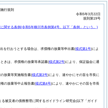
例施行規則
令和5年3月22日
規則第19号
置に関する条例
(令和5年柳川市条例第4号。以下「条例」という。)
出を行おうとする場合は、求償権の放棄等申出書
(
様式第1号
)
によ
るときは、求償権の放棄等承認書
(
様式第2号
)
により、保証協会に通
権の放棄等実施報告書
(
様式第3号
)
により、速やかにその旨を市長に
償権の放棄等中止報告書
(
様式第4号
)
により、速やかにその旨を市長
による被災者の債務整理に関するガイドライン研究会
(以下「ガイド