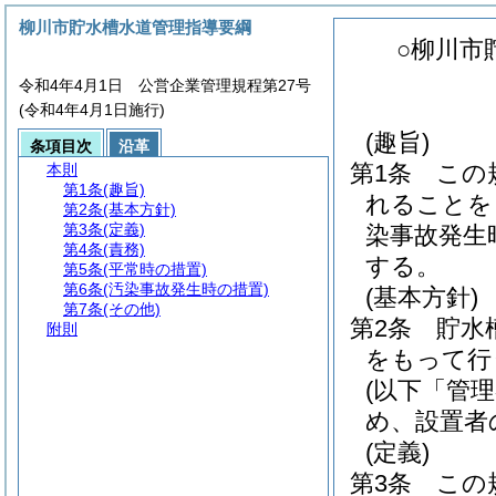
柳川市貯水槽水道管理指導要綱
○柳川市
令和4年4月1日 公営企業管理規程第27号
(令和4年4月1日施行)
(趣旨)
条項目次
沿革
第1条
この
本則
第1条
(趣旨)
れることを
第2条
(基本方針)
第3条
(定義)
染事故発生
第4条
(責務)
する。
第5条
(平常時の措置)
第6条
(汚染事故発生時の措置)
(基本方針)
第7条
(その他)
第2条
貯水
附則
をもって行
(以下「管
め、設置者
(定義)
第3条
この