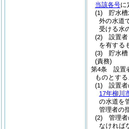
当該各号
に
(1)
貯水槽
外の水道
受ける水
(2)
設置者
を有する
(3)
貯水槽
(責務)
第4条
設置
ものとする
(1)
設置者
17年柳川
の水道を
管理者の
(2)
管理者
なければ