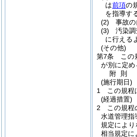
は
前項
の
を指導す
(2)
事故の
(3)
汚染調
に行える
(その他)
第7条
この
が別に定め
附
則
(施行期日)
1
この規程
(経過措置)
2
この規程
水道管理指
規定により
相当規定に