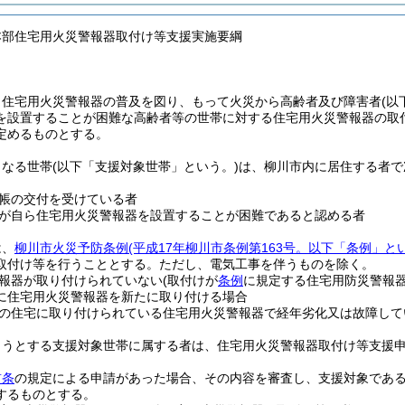
本部住宅用火災警報器取付け等支援実施要綱
、住宅用火災警報器の普及を図り、もって火災から高齢者及び障害者
(以
を設置することが困難な高齢者等の世帯に対する住宅用火災警報器の取
定めるものとする。
となる世帯
(以下「支援対象世帯」という。)
は、柳川市内に居住する者で
帳の交付を受けている者
が自ら住宅用火災警報器を設置することが困難であると認める者
は、
柳川市火災予防条例
(平成17年柳川市条例第163号。以下「条例」と
取付け等を行うこととする。
ただし、電気工事を伴うものを除く。
報器が取り付けられていない
(取付けが
条例
に規定する住宅用防災警報
に住宅用火災警報器を新たに取り付ける場合
の住宅に取り付けられている住宅用火災警報器で経年劣化又は故障して
ようとする支援対象世帯に属する者は、住宅用火災警報器取付け等支援
前条
の規定による申請があった場合、その内容を審査し、支援対象であ
するものとする。