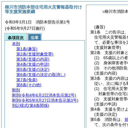
柳川市消防本部住宅用火災警報器取付け
等支援実施要綱
○柳川市消防
令和3年3月1日 消防本部告示第1号
(趣旨)
(令和5年9月27日施行)
第1条
この告示は
住宅用火災警報器
条項目次
沿革
て、必要な事項を
本則
(支援対象世帯)
第1条
(趣旨)
第2条
支援の対象
第2条
(支援対象世帯)
(1)
65歳以上の者
第3条
(支援の内容)
(2)
身体障害者手
第4条
(支援の申請)
(3)
その他消防長
第5条
(支援の決定)
(支援の内容)
第6条
(支援の決定の取消し)
第3条
支援の内容
第7条
(免責)
従い、次に掲げる
第8条
(その他)
(1)
住宅用火災警
附則
対象世帯の住宅
附則
(令和4年6月2日消本告示第2号)
(2)
支援対象世帯
附則
(令和5年9月27日消本告示第3号)
(支援の申請)
別記様式
(第4条関係)
第4条
支援を受け
(支援の決定)
第5条
消防長は、
て、次の条件を付