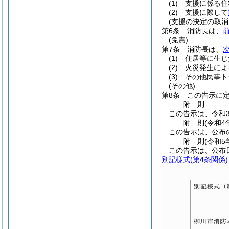
(1)
支援に係る住
(2)
支援に際して
(支援の決定の取消
第6条
消防長は、
(免責)
第7条
消防長は、
(1)
住居等に生じ
(2)
火災発生によ
(3)
その他民事ト
(その他)
第8条
この告示に
附
則
この告示は、令和
附
則
(令和4
この告示は、公布
附
則
(令和5
この告示は、公布
別記様式
(第4条関係)