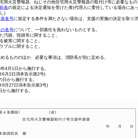
宅用火災警報器、ねじその他住宅用火災警報器の取付け等に必要なもの
前条
の規定による決定通知を受けた者
(代理人に委任している場合にあ
し)
前条各号
に規定する条件を満たさない場合は、支援の実施の決定を取り
次の各号
について、一切責任を負わないものとする。
た汚損、毀損等に関すること。
る被害に関すること。
ラブルに関すること。
定めるもののほか、必要な事項は、消防長が別に定める。
3年4月1日から施行する。
年6月2日
消本告示第2号)
の日から施行する。
年9月27日
消本告示第3号)
日から施行する。