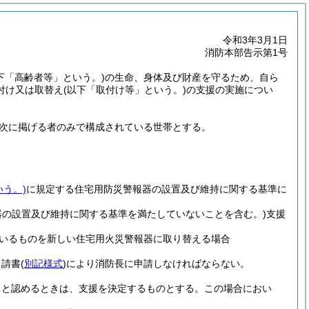
令和3年3月1日
消防本部告示第1号
下「高齢者等」という。)
の生命、身体及び財産を守るため、自ら
付け又は取替え
(以下「取付け等」という。)
の支援の実施につい
次に掲げる者のみで構成されている世帯とする。
いう。)
に規定する住宅用防災警報器の設置及び維持に関する基準に
器の設置及び維持に関する基準を満たしていないことを含む。)
支援
いるものを新しい住宅用火災警報器に取り替える場合
申請書
(
別記様式
)
により消防長に申請しなければならない。
ると認めるときは、支援を決定するものとする。
この場合におい