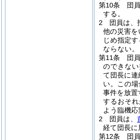
第10条
団
する。
2
団員は、
他の災害を
じめ指定す
ならない。
第11条
団
のできない
て団長に連
い。
この場
事件を放置
するおそれ
よう臨機応
2
団員は、
経て団長に
第12条
団