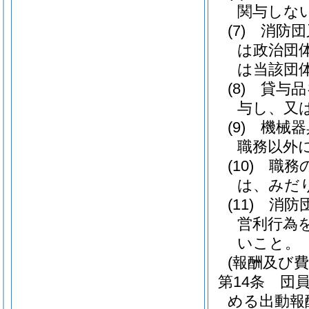
関与しな
(7)
消防団
は政治団
は当該団
(8)
貸与品
与し、又
(9)
機械器
職務以外
(10)
職務
は、みだ
(11)
消防
営利行為
いこと。
(報酬及び費
第14条
団
める出動報