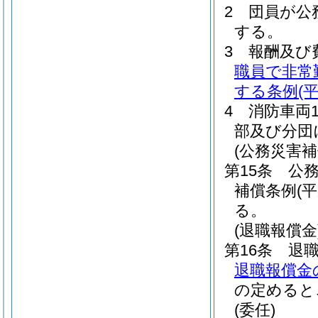
2
団員が公
する。
3
報酬及び
職員で非常
する条例
(
4
消防車両
部及び分団
(公務災害補
第15条
公
補償条例
(
る。
(退職報償金
第16条
退
退職報償金
の定めると
(委任)