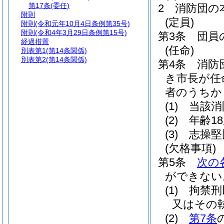
第17条
(委任)
2
消防団の
附則
(定員)
附則
(令和元年10月4日条例第35号)
附則
(令和4年3月29日条例第15号)
第3条
団員
経過措置
(任命)
別表第1
(第14条関係)
別表第2
(第14条関係)
第4条
消防
き市長が任
者のうちか
(1)
当該消
(2)
年齢1
(3)
志操堅
(欠格事項)
第5条
次の
ができない
(1)
拘禁刑
又はその
(2)
第7条