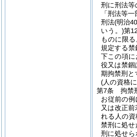
刑に刑法等
「刑法等一
刑法
(明治
いう。)
第1
ものに限る
規定する禁
下この項に
役又は禁錮
期拘禁刑と
(人の資格
第7条
拘禁
お従前の例
又は改正前
れる人の資
禁刑に処せ
刑に処せら