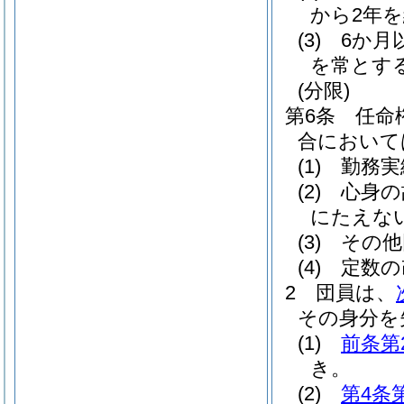
から2年
(3)
6か月
を常とす
(分限)
第6条
任命
合において
(1)
勤務実
(2)
心身の
にたえな
(3)
その他
(4)
定数の
2
団員は、
その身分を
(1)
前条第
き。
(2)
第4条