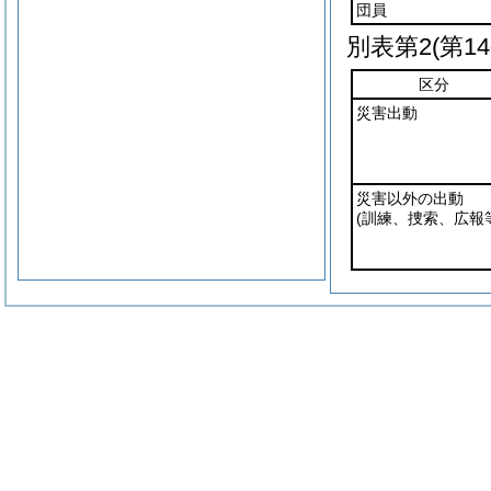
団員
別表第2
(第1
区分
災害出動
災害以外の出動
(訓練、捜索、広報