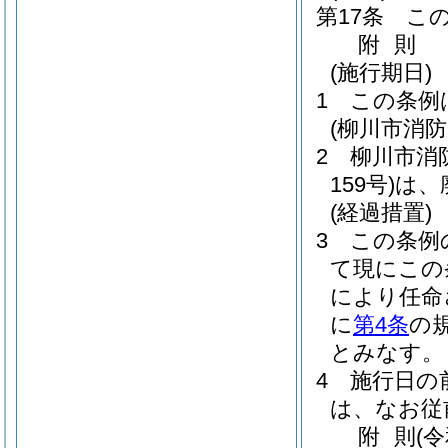
第17条
こ
附
則
(施行期日)
1
この条例
(柳川市消
2
柳川市消
159号)
は、
(経過措置)
3
この条例
て現にこの
により任命
に
第4条
の
とみなす。
4
施行日の
は、なお従
附
則
(