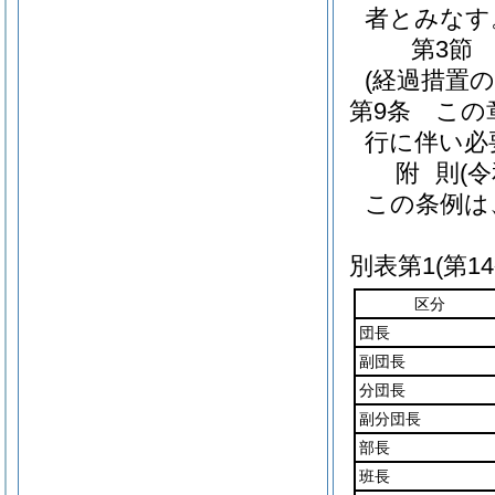
者とみなす
第3節
(経過措置
第9条
この
行に伴い必
附
則
(
この条例は
別表第1
(第1
区分
団長
副団長
分団長
副分団長
部長
班長