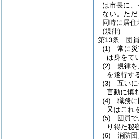
は市長に、
ない。
ただ
同時に居住
(規律)
第13条
団
(1)
常に災
は身をて
(2)
規律を
を遂行す
(3)
互いに
言動に慎
(4)
職務に
又はこれ
(5)
団員で
り得た秘
(6)
消防団