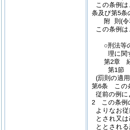
この条例は
条及び第5条
附
則
(
この条例は
○刑法等
理に関す
第2章
第1節
(罰則の適
第6条
この
従前の例に
2
この条例
よりなお従
とされ又は
ととされる