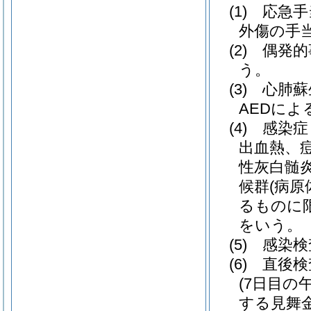
(1)
応急手
外傷の手
(2)
偶発的
う。
(3)
心肺蘇
AEDに
(4)
感染症
出血熱、
性灰白髄
候群
(病
るものに限
をいう。
(5)
感染検
(6)
直後検
(7日目の
する見舞