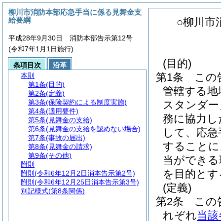
柳川市消防本部応急手当に係る見舞金支
給要綱
○柳川市
平成28年9月30日 消防本部告示第12号
(令和7年1月1日施行)
(目的)
条項目次
沿革
第1条
この
本則
第1条
(目的)
管轄する地
第2条
(定義)
第3条
(保険契約による制度実施)
スタンダー
第4条
(適用要件)
務に協力し
第5条
(見舞金の支給)
第6条
(見舞金の支給を認めない場合)
して、応急
第7条
(事故の届出)
することに
第8条
(見舞金の請求)
第9条
(その他)
当ができる
附則
を目的とす
附則
(令和6年12月2日消本告示第2号)
附則
(令和6年12月25日消本告示第3号)
(定義)
別記様式
(第8条関係)
第2条
この
れぞれ
当該