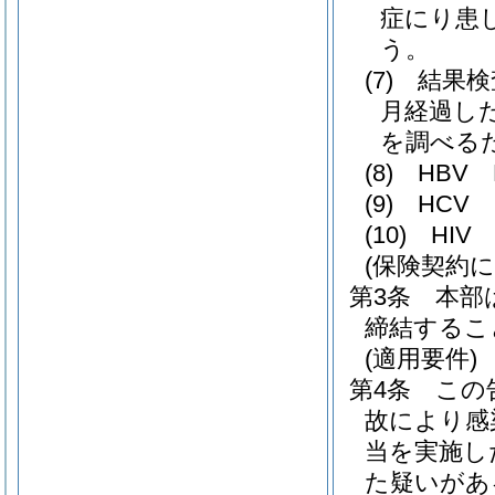
症にり患
う。
(7)
結果検
月経過し
を調べる
(8)
HBV
(9)
HCV
(10)
HI
(保険契約
第3条
本部
締結するこ
(適用要件)
第4条
この
故により感
当を実施し
た疑いがあ