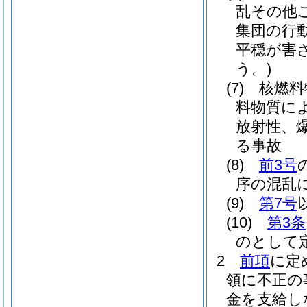
乱その他
集団の行
平穏が害
う。)
(7)
核燃料
料物質に
放射性、
る事故
(8)
前3号
序の混乱
(9)
第7号
(10)
第3条
のとして
2
前項
に定
領に不正の
金を支給し