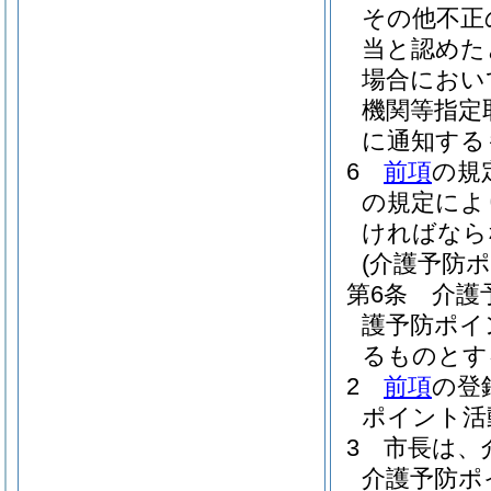
その他不正
当と認めた
場合におい
機関等指定
に通知する
6
前項
の規
の規定によ
ければなら
(介護予防
第6条
介護
護予防ポイ
るものとす
2
前項
の登
ポイント活
3
市長は、
介護予防ポ