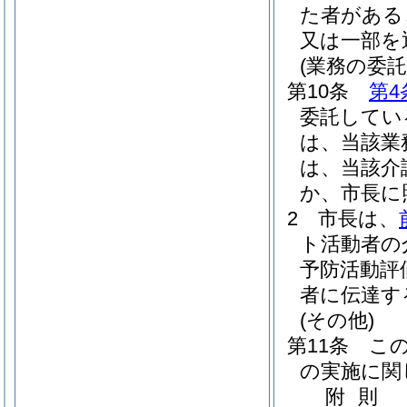
た者がある
又は一部を
(業務の委
第10条
第4
委託してい
は、当該業
は、当該介
か、市長に
2
市長は、
ト活動者の
予防活動評
者に伝達す
(その他)
第11条
こ
の実施に関
附
則