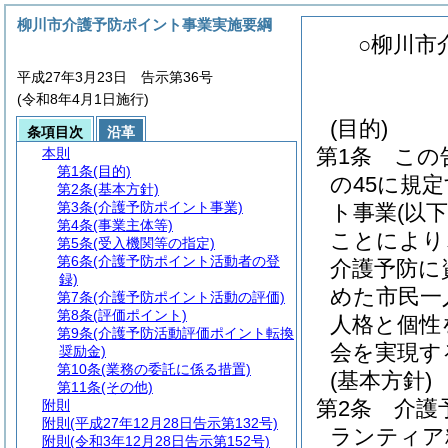
柳川市介護予防ポイント事業実施要綱
○柳川市
平成27年3月23日 告示第36号
(令和8年4月1日施行)
(目的)
条項目次
沿革
第1条
この
本則
第1条
(目的)
の45に規
第2条
(基本方針)
第3条
(介護予防ポイント事業)
ト事業
(以
第4条
(事業主体等)
ことにより
第5条
(受入機関等の指定)
第6条
(介護予防ポイント活動者の登
介護予防に
録)
めた市民一
第7条
(介護予防ポイント活動の評価)
第8条
(評価ポイント)
人格と個性
第9条
(介護予防活動評価ポイント転換
会を実現す
奨励金)
第10条
(業務の委託に係る措置)
(基本方針)
第11条
(その他)
第2条
介護
附則
附則
(平成27年12月28日告示第132号)
ランティア
附則
(令和3年12月28日告示第152号)