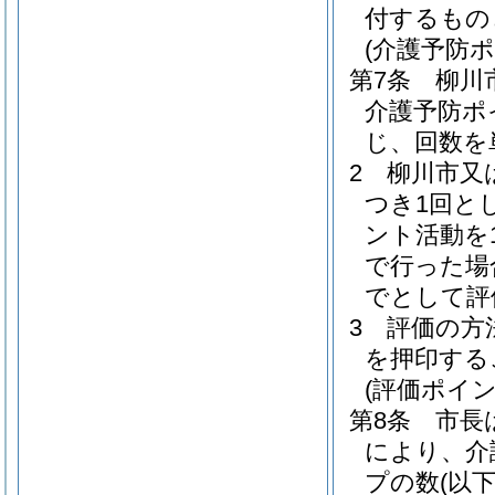
付するもの
(介護予防
第7条
柳川
介護予防ポ
じ、回数を
2
柳川市又
つき1回と
ント活動を
で行った場
でとして評
3
評価の方
を押印する
(評価ポイン
第8条
市長
により、介
プの数
(以