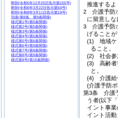
附則
(令和5年12月25日告示第155号)
推進するよ
附則
(令和6年3月22日告示第54号)
2
介護予防
附則
(令和8年3月11日告示第19号)
別表
(第8条、第9条関係)
に留意しな
様式第1号
(第5条関係)
3
介護予防
様式第2号
(第5条関係)
様式第3号
(第5条関係)
げることが
様式第4号
(第5条関係)
(1)
地域ケ
様式第5号
(第6条関係)
様式第6号
(第9条関係)
ること。
様式第7号
(第9条関係)
(2)
社会参
様式第8号
(第9条関係)
様式第9号
(第10条関係)
(3)
高齢者
と。
(4)
介護給
(介護予防
第3条
介護
う者
(以下
イント事業
イント活動