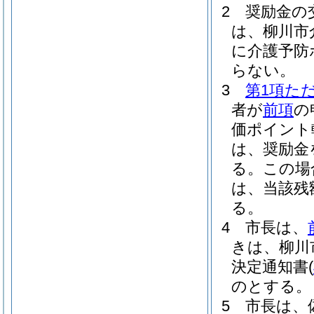
2
奨励金の
は、柳川市
に介護予防
らない。
3
第1項た
者が
前項
の
価ポイント
は、奨励金
る。
この場
は、当該残
る。
4
市長は、
きは、柳川
決定通知書
(
のとする。
5
市長は、