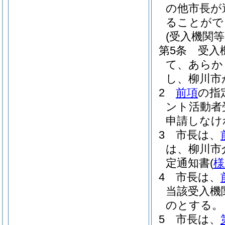
の他市長が
ることがで
(受入機関等
第5条
受入
て、あらか
し、柳川市
2
前項
の指
ント活動者
申請しなけ
3
市長は、
は、柳川市
定通知書
(
様
4
市長は、
当該受入機
のとする。
5
市長は、