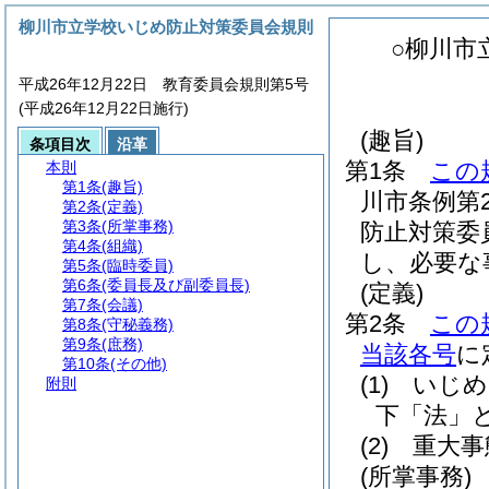
柳川市立学校いじめ防止対策委員会規則
○柳川市
平成26年12月22日 教育委員会規則第5号
(平成26年12月22日施行)
(趣旨)
条項目次
沿革
第1条
この
本則
第1条
(趣旨)
川市条例第2
第2条
(定義)
第3条
(所掌事務)
防止対策委
第4条
(組織)
し、必要な
第5条
(臨時委員)
第6条
(委員長及び副委員長)
(定義)
第7条
(会議)
第2条
この
第8条
(守秘義務)
第9条
(庶務)
当該各号
に
第10条
(その他)
(1)
いじめ
附則
下「法」と
(2)
重大事
(所掌事務)