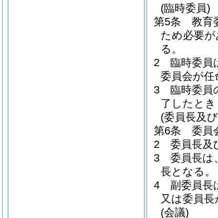
(臨時委員)
第5条
教育
ため必要が
る。
2
臨時委員
委員会が任
3
臨時委員
了したとき
(委員長及び
第6条
委員
2
委員長及
3
委員長は
長となる。
4
副委員長
又は委員長
(会議)