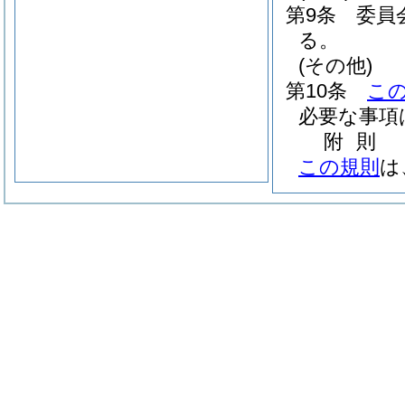
第9条
委員
る。
(その他)
第10条
こ
必要な事項
附
則
この規則
は