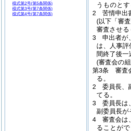
様式第2号
(第5条関係)
うものとす
様式第3号
(第7条関係)
2
苦情申出
様式第4号
(第7条関係)
(以下「審
審査させる
3
申出者が
は、人事評
間終了後一
(審査会の組
第3条
審査
る。
2
委員長、
てる。
3
委員長は
副委員長が
4
審査会は
ることがで