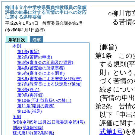
柳川市立小中学校県費負担教職員の業績
評価の結果に対する苦情の申出への対応
○柳川市
に関する処理要領
る苦情
平成26年1月24日 教育委員会訓令第2号
(令和6年1月1日施行)
条項目次
沿革
(趣旨)
本則
第1条
(趣旨)
第1条
この
第2条
(苦情の申出)
第3条
(審査会の組織及び運営)
する規則
(
第4条
(審査会の所掌事務)
則」という
第5条
(審査会による調査)
第6条
(審査会による審査及び報告)
づく苦情の
第7条
(教育長による決定及び通知)
続きについ
第8条
(終了)
第9条
(再評価)
(苦情の申出
第10条
(不利益取扱いの禁止)
第2条
苦情
第11条
(職員の責務)
第12条
(補足)
以下「申出
附則
評価に関す
附則
(令和5年12月22日教委訓令第4号)
別表
(第3条関係)
式第1号
)
を
様式第1号
(第2条関係)