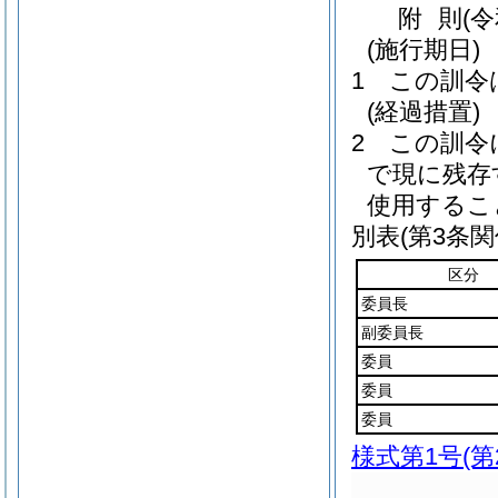
附
則
(
(施行期日)
1
この訓令
(経過措置)
2
この訓令
で現に残存
使用するこ
別表
(第3条関
区分
委員長
副委員長
委員
委員
委員
様式第1号
(