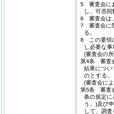
5
審査会に
し、可否同
6
審査会は
7
審査会に
る。
8
この要領
し必要な事
(審査会の所
第4条
審査
結果につい
のとする。
(審査会によ
第5条
審査
条の規定に
う。)
及び
して、調査