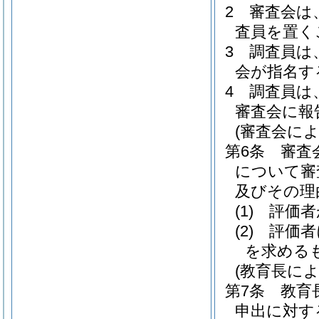
2
審査会は
査員を置く
3
調査員は
会が指名す
4
調査員は
審査会に報
(審査会に
第6条
審査
について審
及びその理
(1)
評価者
(2)
評価者
を求める
(教育長に
第7条
教育
申出に対す