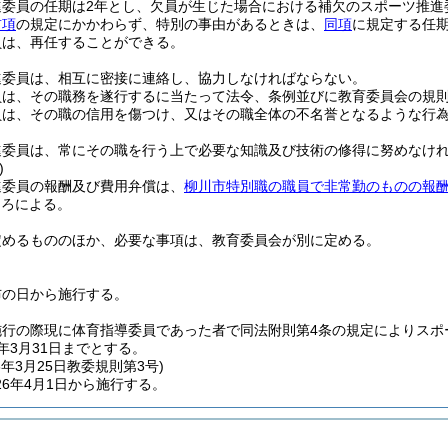
進委員の任期は2年とし、欠員が生じた場合における補欠のスポーツ推進
前項
の規定にかかわらず、特別の事由があるときは、
同項
に規定する任
員は、再任することができる。
進委員は、相互に密接に連絡し、協力しなければならない。
員は、その職務を遂行するに当たって法令、条例並びに教育委員会の規
員は、その職の信用を傷つけ、又はその職全体の不名誉となるような行
進委員は、常にその職を行う上で必要な知識及び技術の修得に努めなけ
)
進委員の報酬及び費用弁償は、
柳川市特別職の職員で非常勤のものの報
ころによる。
定めるもののほか、必要な事項は、教育委員会が別に定める。
布の日から施行する。
施行の際現に体育指導委員であった者で同法附則第4条の規定によりスポ
年3月31日までとする。
6年3月25日
教委規則第3号)
6年4月1日から施行する。