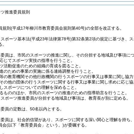
ーツ推進委員規則
規則(平成17年柳川市教育委員会規則第40号)の全部を改正する。
、スポーツ基本法
(平成23年法律第78号)
第32条第2項の規定に基づき、
る。
進委員は、市民のスポーツの推進に関し、その分担する地域及び事項に
応じてスポーツ実技の指導を行うこと。
ツ活動促進のための組織の育成を図ること。
進のための事業の実施に係る連絡調整を行うこと。
等の教育機関その他行政機関の行うスポーツの行事又は事業に関し協力
その他の団体の行うスポーツに関する行事又は事業に関し求めに応じ協
しスポーツについての理解を深めること。
るもののほか、市民のスポーツの推進のための指導助言を行うこと。
りスポーツ推進委員が分担する地域及び事項は、教育長が別に定める。
委員の定数は、50名以内とする。
進委員は、社会的信望があり、スポーツに関する深い関心と理解を持ち
員会
(以下「教育委員会」という。)
が委嘱する。