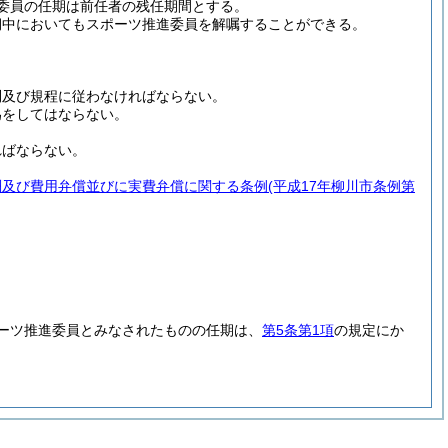
委員の任期は前任者の残任期間とする。
期中においてもスポーツ推進委員を解嘱することができる。
則及び規程に従わなければならない。
為をしてはならない。
ればならない。
酬及び費用弁償並びに実費弁償に関する条例
(平成17年柳川市条例第
ーツ推進委員とみなされたものの任期は、
第5条第1項
の規定にか