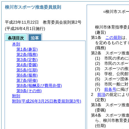
柳川市スポーツ推進委員規則
○柳川市スポ
平成23年11月22日 教育委員会規則第2号
柳川市体育指導委員
(平成26年4月1日施行)
(趣旨)
第1条
この規則
は
条項目次
沿革
を定めるものとす
本則
(職務)
第1条
(趣旨)
第2条
スポーツ推
第2条
(職務)
(1)
市民の求めに
第3条
(定数)
(2)
市民のスポー
第4条
(委嘱)
(3)
スポーツの推
第5条
(任期)
(4)
学校、公民館
第6条
(服務)
(5)
スポーツ団体
第7条
(研修)
(6)
市民一般に対
第8条
(報酬及び費用弁償)
(7)
前各号
に掲げ
第9条
(その他)
2
前項
の規定によ
附則
(定数)
附則
(平成26年3月25日教委規則第3号)
第3条
スポーツ推進
(委嘱)
第4条
スポーツ推
ら、柳川市教育委
(任期)