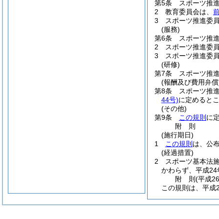
第5条
スポーツ推
2
教育委員会は、
3
スポーツ推進委
(服務)
第6条
スポーツ推
2
スポーツ推進委
3
スポーツ推進委
(研修)
第7条
スポーツ推
(報酬及び費用弁償
第8条
スポーツ推
44号)
に定めると
(その他)
第9条
この規則
に
附
則
(施行期日)
1
この規則
は、公
(経過措置)
2
スポーツ基本法
かわらず、平成24
附
則
(平成2
この規則は、平成2