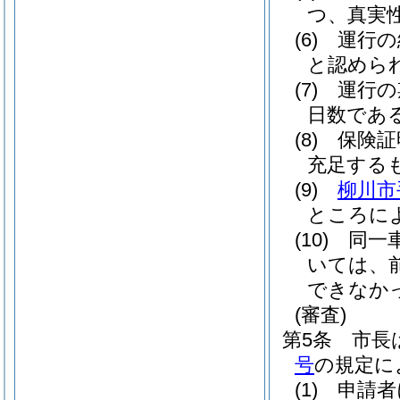
つ、真実
(6)
運行の
と認めら
(7)
運行の
日数であ
(8)
保険証
充足する
(9)
柳川市
ところに
(10)
同一
いては、
できなか
(審査)
第5条
市長
号
の規定に
(1)
申請者