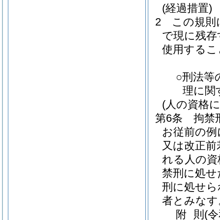
(経過措置)
2
この規則
で現に残存
使用するこ
○刑法等
理に関す
(人の資格
第6条
拘禁
お従前の例
又は改正前
れる人の資
禁刑に処せ
刑に処せら
者とみなす
附
則
(