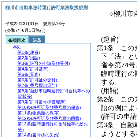
柳川市自動車臨時運行許可業務取扱規則
○柳川市
平成22年3月31日 規則第16号
(令和7年6月1日施行)
(趣旨)
条項目次
沿革
第1条
この
本則
第1条
(趣旨)
下「法」と
第2条
(用語)
第3条
(許可の申請及び受付)
省令第74
第4条
(許可基準)
臨時運行の
第5条
(審査)
第6条
(許可証の交付)
する。
第7条
(番号標の貸与)
(用語)
第8条
(自動車臨時運行許可台帳等への
記載等)
第2条
この
第9条
(許可番号標管理簿)
語の例によ
第10条
(許可証及び番号標の保管)
第11条
(帳票類の保存)
(許可の申請
第12条
(許可証及び番号標の回収)
第3条
自動
第13条
(臨時運行許可番号標等の紛失
等)
ようとする
第14条
(番号標の失効)