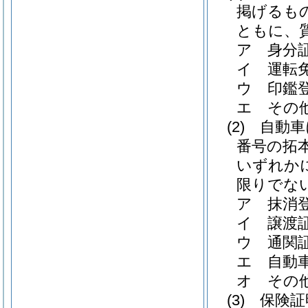
掲げるも
ともに、
ア
身分
イ
運転
ウ
印鑑
エ
その
(2)
自動車
番号の拓
いずれか
限りでな
ア
抹消
イ
譲渡
ウ
通関
エ
自動
オ
その
(3)
保険証