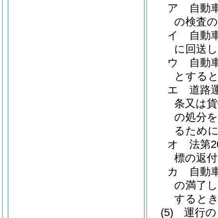
ア
自動
の検査
イ
自動
に回送
ウ
自動
とする
エ
道路
条又は貨
の処分を
るため
オ
法第
標の返
カ
自動
の満了し
すると
(5)
運行の