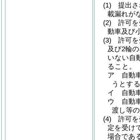
(1)
提出さ
載漏れが
(2)
許可を
動車及び
(3)
許可を
及び2輪
いない自
ること。
ア
自動
うとす
イ
自動
ウ
自動
渡し等
(4)
許可を
定を受け
場合であ