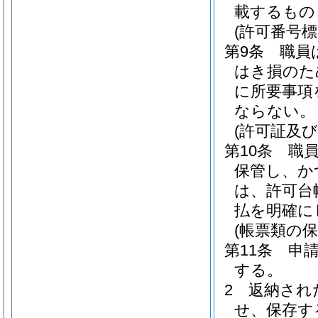
載するもの
(許可番号標
第9条
職員
はき損のた
に所要事項
ならない。
(許可証及
第10条
職
保管し、か
は、許可台
払を明確に
(帳票類の保
第11条
申
する。
2
返納され
せ、保存す