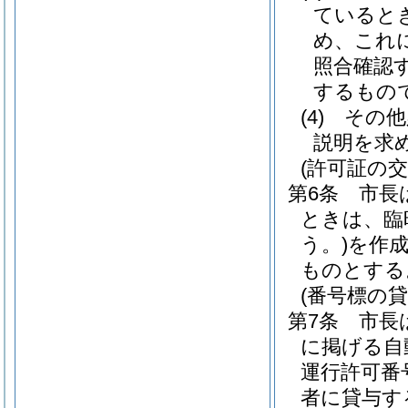
ていると
め、これ
照合確認
するもの
(4)
その他
説明を求
(許可証の交
第6条
市長
ときは、臨
う。)
を作
ものとする
(番号標の貸
第7条
市長
に掲げる自
運行許可番
者に貸与す