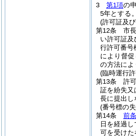
3
第1項
の
5年とする
(許可証及
第12条
市
い許可証及
行許可番号
により督促
の方法によ
(臨時運行
第13条
許
証を紛失又
長に提出し
(番号標の失
第14条
前
日を経過し
可を受けた