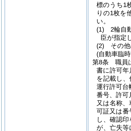
標のうち1
りの1枚を
い。
(1)
2輪自
臣が指定
(2)
その他
(自動車臨
第8条
職員
書に許可年
を記載し、
運行許可台
番号、許可
又は名称、
可証又は番
し、確認印
が、亡失等