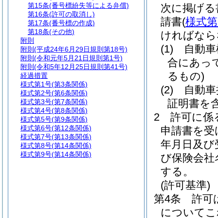
第15条
(番号標紛失等による弁償)
次に掲げる
第16条
(許可の取消し)
請書
(
様式第
第17条
(番号標の作成)
第18条
(その他)
ければなら
附則
(1)
自動車
附則
(平成24年6月29日規則第18号)
附則
(令和元年5月21日規則第1号)
合にあっ
附則
(令和5年12月25日規則第41号)
るもの)
経過措置
様式第1号
(第3条関係)
(2)
自動車
様式第2号
(第6条関係)
証明書を
様式第3号
(第7条関係)
様式第4号
(第8条関係)
2
許可に係
様式第5号
(第9条関係)
様式第6号
(第12条関係)
申請書を受
様式第7号
(第13条関係)
年月日及び
様式第8号
(第14条関係)
様式第9号
(第14条関係)
び保険会社
する。
(許可基準)
第4条
許可
についてこ