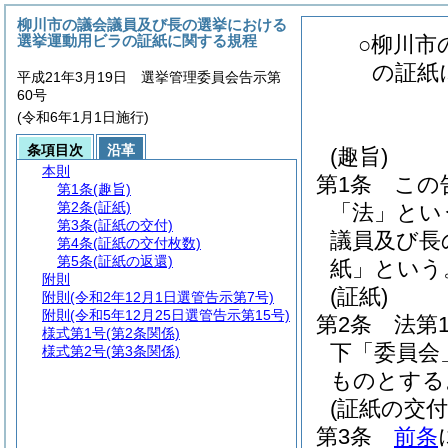
柳川市の議会議員及び長の選挙における
選挙運動用ビラの証紙に関する規程
○柳川市
の証紙
平成21年3月19日 選挙管理委員会告示第
60号
(令和6年1月1日施行)
条項目次
沿革
(趣旨)
本則
第1条
この
第1条
(趣旨)
第2条
(証紙)
「法」とい
第3条
(証紙の交付)
議員及び長
第4条
(証紙の交付枚数)
第5条
(証紙の返還)
紙」という
附則
(証紙)
附則
(令和2年12月1日選管告示第7号)
附則
(令和5年12月25日選管告示第15号)
第2条
法第
様式第1号
(第2条関係)
下「委員会
様式第2号
(第3条関係)
ものとする
(証紙の交付
第3条
前条