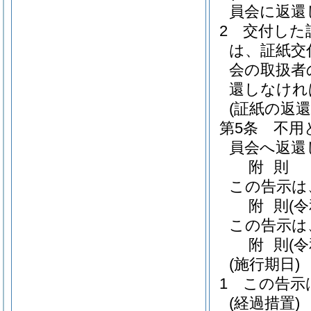
員会に返還
2
交付した
は、証紙交
会の取扱者
還しなけれ
(証紙の返還
第5条
不用
員会へ返還
附
則
この告示は
附
則
(
この告示は
附
則
(
(施行期日)
1
この告示
(経過措置)