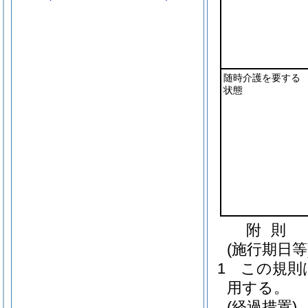
随時介護を要する
状態
附
則
(施行期日等
1
この規則
用する。
(経過措置)