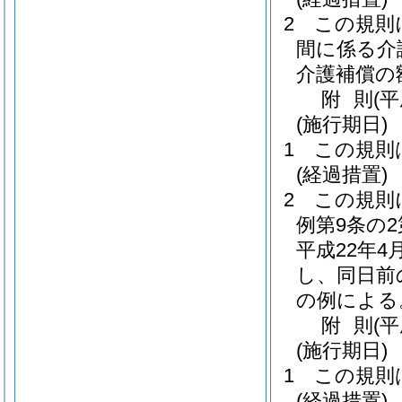
2
この規則
間に係る介
介護補償の
附
則
(
(施行期日)
1
この規則
(経過措置)
2
この規則
例第9条の
平成22年
し、同日前
の例による
附
則
(
(施行期日)
1
この規則
(経過措置)