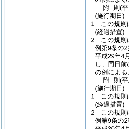
附
則
(
(施行期日)
1
この規則
(経過措置)
2
この規則
例第9条の
平成29年
し、同日前
の例による
附
則
(
(施行期日)
1
この規則
(経過措置)
2
この規則
例第9条の
平成30年