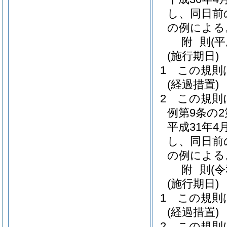
し、同日前
の例による
附
則
(
(施行期日)
1
この規則
(経過措置)
2
この規則
例第9条の
平成31年
し、同日前
の例による
附
則
(
(施行期日)
1
この規則
(経過措置)
2
この規則