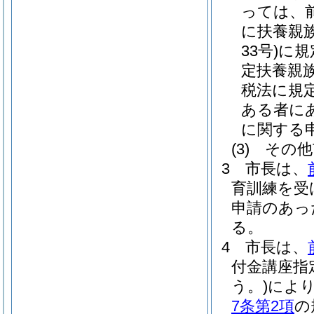
っては、
に扶養親
33号)
に規
定扶養親
税法に規
ある者に
に関する
(3)
その他
3
市長は、
育訓練を受
申請のあっ
る。
4
市長は、
付金講座指
う。)
によ
7条第2項
の