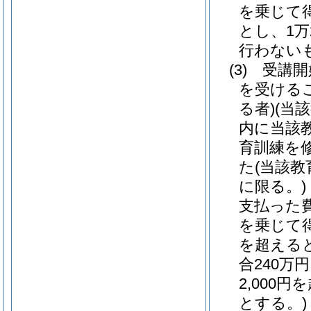
を乗じて
とし、1万
行わない
(3)
受講開
を受ける
る者)
(当
内に当該
育訓練を
た
(当該
に限る。)
支払った
を乗じて
を超える
合240万
2,000
とする。)