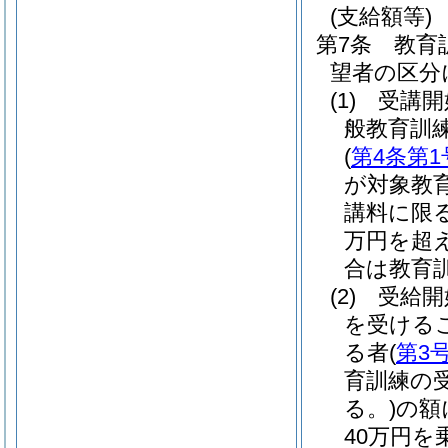
(支給額等)
第7条
教育
望者の区分
(1)
受講開
般教育訓
(
第4条第1
が対象教
講料に限る
万円を超え
合は教育
(2)
受給開
を受ける
る者
(
第3
育訓練の
る。)
の額
40万円