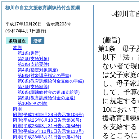
柳川市自立支援教育訓練給付金要綱
○柳川市
平成17年10月26日 告示第203号
(令和7年4月1日施行)
(趣旨)
条項目次
沿革
第1条
母子
本則
第1条
(趣旨)
以下「法」
第2条
(支給対象)
第3条
(支給要件)
ない者で現
第4条
(指定対象講座)
は父子家庭
第5条
(対象講座指定の手続)
第6条
(教育訓練給付金支給の手続)
し、母子家
第7条
(支給額等)
して、予算
第8条
(訓練給付金の追加支給等)
第9条
(教育訓練給付金の返還)
に規定する
第10条
(その他)
10におい
附則
附則
(平成19年9月28日告示第106号)
援教育訓練
附則
(平成25年6月18日告示第80号)
を支給する
附則
(平成26年3月31日告示第54号)
附則
(平成26年10月1日告示第113号)
るところに
附則
(平成28年3月31日告示第41号)