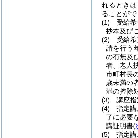
れるときは
ることがで
(1)
受給希
抄本及び
(2)
受給希
請を行う
の有無及
者、老人
市町村長
歳未満の者
満の控除
(3)
講座指
(4)
指定講
了に必要
講証明書
(
(5)
指定講