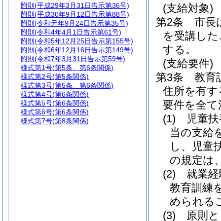
附則
(平成29年3月31日告示第36号)
(支給対象)
附則
(平成30年9月12日告示第88号)
第2条
市長
附則
(令和元年9月24日告示第35号)
附則
(令和4年4月1日告示第61号)
を受講した
附則
(令和5年12月25日告示第155号)
する。
附則
(令和6年12月16日告示第149号)
附則
(令和7年3月31日告示第59号)
(支給要件)
様式第1号
(第5条、第6条関係)
第3条
教育
様式第2号
(第5条関係)
様式第3号
(第5条、第6条関係)
住所を有す
様式第4号
(第6条関係)
要件を全て
様式第5号
(第6条関係)
様式第6号
(第6条関係)
(1)
児童扶
様式第7号
(第8条関係)
当の支給
し、児童
の規定は
(2)
就業経
教育訓練
められる
(3)
原則と