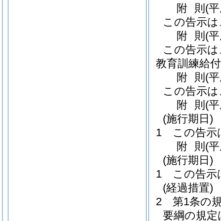
附
則
(
この告示は
附
則
(
この告示は
教育訓練給付
附
則
(
この告示は
附
則
(
(施行期日)
1
この告示
附
則
(
(施行期日)
1
この告示
(経過措置)
2
第1条の
要綱の規定