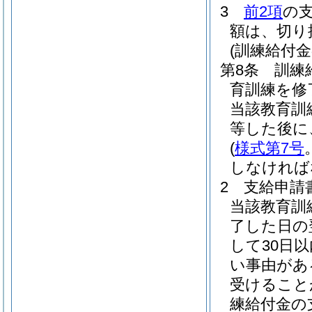
3
前2項
の
額は、切り
(訓練給付
第8条
訓練
育訓練を修
当該教育訓
等した後に
(
様式第7号
しなければ
2
支給申請
当該教育訓
了した日の
して30日
い事由があ
受けること
練給付金の