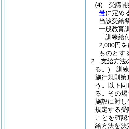
(4)
受講開
号
に定め
当該受給
一般教育
「訓練給
2,000
ものとする
2
支給方法
る。)
訓練
施行規則第
う。以下同
る。
その場
施設に対し
規定する受
ことを確認
給方法を決