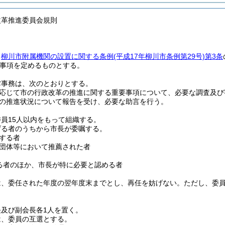
改革推進委員会規則
、
柳川市附属機関の設置に関する条例
(平成17年柳川市条例第29号)
第3条
事項を定めるものとする。
掌事務は、次のとおりとする。
応じて市の行政改革の推進に関する重要事項について、必要な調査及び
の推進状況について報告を受け、必要な助言を行う。
員15人以内をもって組織する。
げる者のうちから市長が委嘱する。
する者
団体等において推薦された者
る者のほか、市長が特に必要と認める者
は、委任された年度の翌年度末までとし、再任を妨げない。
ただし、委
及び副会長各1人を置く。
は、委員の互選とする。