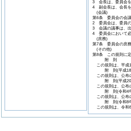
3
会長は、委員会
4
副会長は、会長
(会議)
第6条
委員会の会
2
委員会は、委員の
3
会議の議事は、
4
委員会において
(庶務)
第7条
委員会の庶
(その他)
第8条
この規則に
附
則
この規則は、平成1
附
則
(平成1
この規則は、公布
附
則
(平成2
この規則は、公布
附
則
(令和4
この規則は、公布
附
則
(令和8
この規則は、令和