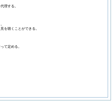
を代理する。
る。
意見を聴くことができる。
諮って定める。