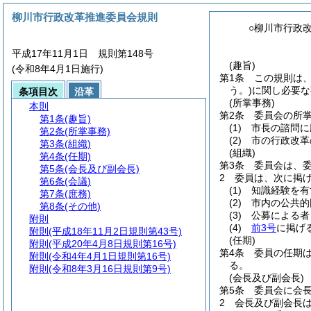
柳川市行政改革推進委員会規則
○柳川市行政
平成17年11月1日 規則第148号
(趣旨)
(令和8年4月1日施行)
第1条
この規則は
う。)
に関し必要な
条項目次
沿革
(所掌事務)
本則
第2条
委員会の所
第1条
(趣旨)
(1)
市長の諮問に
第2条
(所掌事務)
(2)
市の行政改革
第3条
(組織)
(組織)
第4条
(任期)
第3条
委員会は、委
第5条
(会長及び副会長)
2
委員は、次に掲
第6条
(会議)
(1)
知識経験を有
第7条
(庶務)
(2)
市内の公共的
第8条
(その他)
(3)
公募による者
附則
(4)
前3号
に掲げ
附則
(平成18年11月2日規則第43号)
(任期)
附則
(平成20年4月8日規則第16号)
第4条
委員の任期
附則
(令和4年4月1日規則第16号)
る。
附則
(令和8年3月16日規則第9号)
(会長及び副会長)
第5条
委員会に会長
2
会長及び副会長