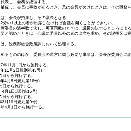
を代表し、会務を総理する。
を補佐し、会長に事故があるとき、又は会長が欠けたときは、その職務
議は、会長が招集し、その議長となる。
2分の1以上の者が出席しなければ会議を開くことができない。
出席委員の過半数で決し、可否同数のときは、議長の決するところによ
必要と認めたときは、会議に委員以外の者の出席を求め、その説明又は
務は、総務部総合政策課において処理する。
定めるもののほか、委員会の運営に関し必要な事項は、会長が委員会に
7年11月1日から施行する。
8年11月2日
規則第43号)
の日から施行する。
0年4月8日
規則第16号)
の日から施行する。
年4月1日
規則第16号)
の日から施行する。
年3月16日
規則第9号)
8年4月1日から施行する。