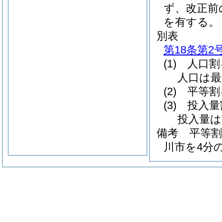
ず、改正前
を有する。
別表
第18条第2
(1) 人口
人口は最
(2) 平等
(3) 投入
投入量は
備考 平等割
川市を4分