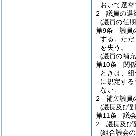
おいて選挙
2
議員の選
(議員の任期
第9条
議員
する。
ただ
を失う。
(議員の補充
第10条
関
ときは、組
に規定する
ない。
2
補欠議員
(議長及び副
第11条
議
2
議長及び
(組合議会の