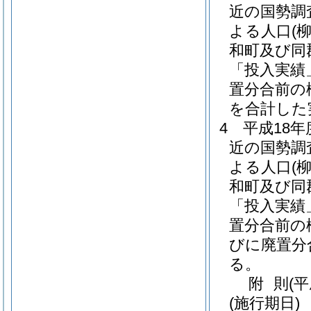
近の国勢調
よる人口
(
和町及び同
「投入実績
置分合前の
を合計した
4
平成18
近の国勢調
よる人口
(
和町及び同
「投入実績
置分合前の
びに廃置分
る。
附
則
(
(施行期日)