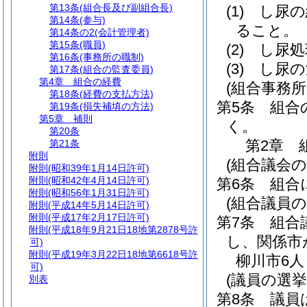
第13条
(組合長及び副組合長)
(1)
し尿の
第14条
(参与)
ること。
第14条の2
(会計管理者)
第15条
(職員)
(2)
し尿処
第16条
(事務所の職制)
(3)
し尿の
第17条
(組合の監査委員)
第4章
組合の経費
(組合事務所
第18条
(経費の支払方法)
第5条
組合
第19条
(損失補填の方法)
第5章
補則
く。
第20条
第2章
第21条
附則
(組合議会の
附則
(昭和39年1月14日許可)
附則
(昭和42年4月14日許可)
第6条
組合
附則
(昭和56年1月31日許可)
(組合議員の
附則
(平成14年5月14日許可)
附則
(平成17年2月17日許可)
第7条
組合
附則
(平成18年9月21日18地第2878号許
し、関係市
可)
附則
(平成19年3月22日18地第6618号許
柳川市6人
可)
(議員の選挙
別表
第8条
議員