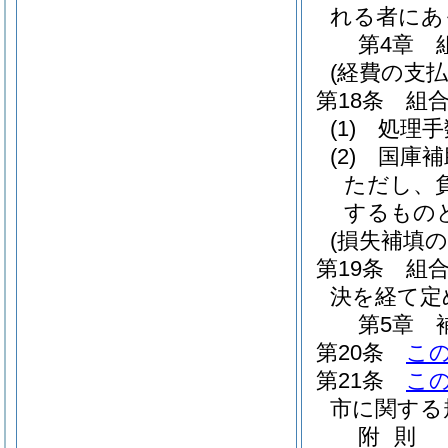
れる者にあ
第4章
(経費の支払
第18条
組
(1)
処理手
(2)
国庫補
ただし、
するもの
(損失補填の
第19条
組
決を経て定
第5章
第20条
こ
第21条
こ
市に関する
附
則