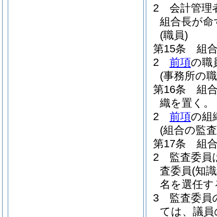
2
会計管理
組合長が命
(職員)
第15条
組
2
前項
の職
(事務所の職
第16条
組
織を置く。
2
前項
の組
(組合の監査
第17条
組
2
監査委員
査委員
(知
名を選任す
3
監査委員
ては、議員