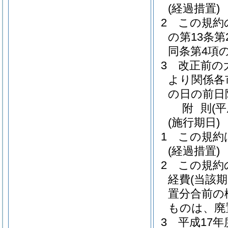
(経過措置)
2
この規約
の第13条
同条第4項
3
改正前の
より関係各
の日の前日
附
則
(
(施行期日)
1
この規約
(経過措置)
2
この規約
経費
(当該
置分合前の
ものは、廃
3
平成17