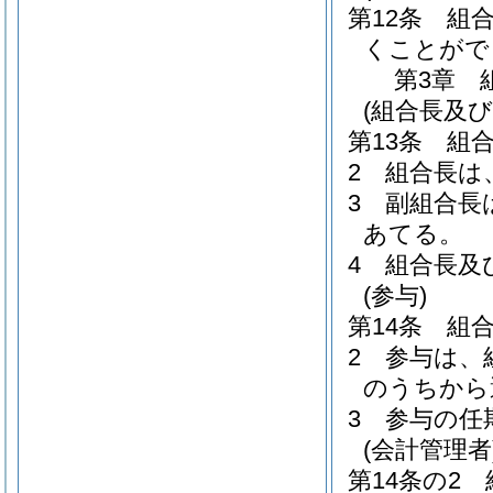
第12条
組
くことがで
第3章
(組合長及び
第13条
組
2
組合長は
3
副組合長
あてる。
4
組合長及
(参与)
第14条
組
2
参与は、
のうちから
3
参与の任
(会計管理者
第14条の2