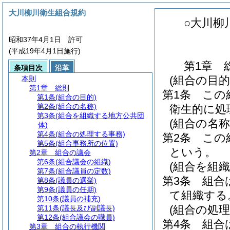
大川柳川衛生組合規約
○大川柳
昭和37年4月1日 許可
(平成19年4月1日施行)
第1章
条項目次
沿革
(組合の目的
本則
第1章
総則
第1条
この
第1条
(組合の目的)
第2条
(組合の名称)
衛生的に処
第3条
(組合を組織する地方公共団
(組合の名称
体)
第4条
(組合の処理する事務)
第2条
この
第5条
(組合事務所の位置)
という。
第2章
組合の議会
第6条
(組合議会の組織)
(組合を組
第7条
(組合議員の定数)
第3条
組合
第8条
(議員の選挙)
第9条
(議員の任期)
て組織する
第10条
(議員の補充)
(組合の処理
第11条
(議長及び副議長)
第12条
(組合議会の職員)
第4条
組合
第3章
組合の執行機関