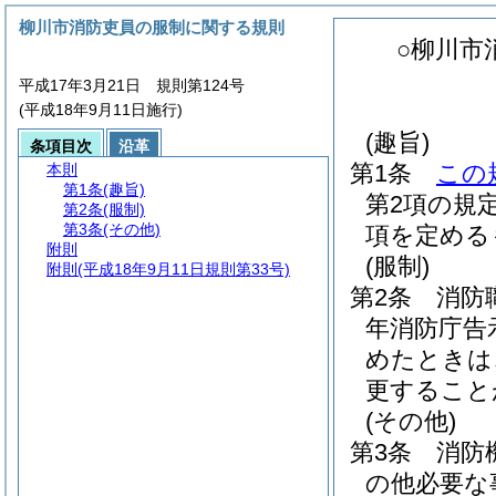
柳川市消防吏員の服制に関する規則
○柳川市
平成17年3月21日 規則第124号
(平成18年9月11日施行)
(趣旨)
条項目次
沿革
第1条
この
本則
第1条
(趣旨)
第2項の規
第2条
(服制)
第3条
(その他)
項を定める
附則
(服制)
附則
(平成18年9月11日規則第33号)
第2条
消防
年消防庁告示
めたときは
更すること
(その他)
第3条
消防
の他必要な