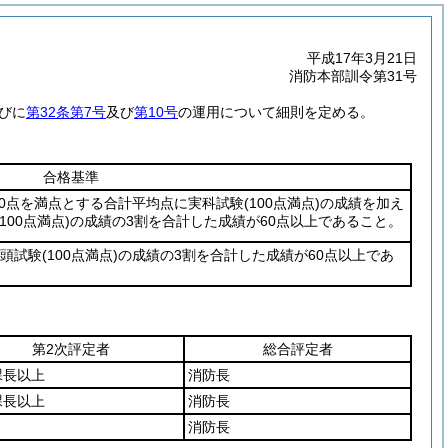
平成17年3月21日
消防本部訓令第31号
びに
第32条第7号
及び
第10号
の運用について細則を定める。
合格基準
00点を満点とする合計平均点に実科試験
(100点満点)
の成績を加え
(100点満点)
の成績の3割を合計した成績が60点以上であること。
口頭試験
(100点満点)
の成績の3割を合計した成績が60点以上であ
第2次評定者
総合評定者
課長以上
消防長
課長以上
消防長
消防長