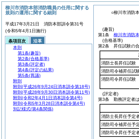
柳川市消防本部消防職員の任用に関する
規則の運用に関する細則
○柳川市消防
平成17年3月21日 消防本部訓令第31号
(趣旨)
(令和5年4月1日施行)
第1条
柳川市消防
(合格基準)
条項目次
沿革
第2条
昇任試験の
本則
第1条
(趣旨)
第2条
(合格基準)
消防士長昇任試験
第3条
(評定者)
第4条
(評定の結果)
消防司令補昇任試
第5条
(異議)
消防司令昇任試験
附則
附則
(平成26年9月24日消本訓令第18号)
附則
(平成28年9月30日消本訓令第11号)
(評定者)
附則
(令和2年4月1日消本訓令第4号)
第3条
勤務評定者
附則
(令和5年3月28日消本訓令第4号)
別記様式
(第4条関係)
消防士長昇任予定
消防司令補昇任予
消防司令昇任予定