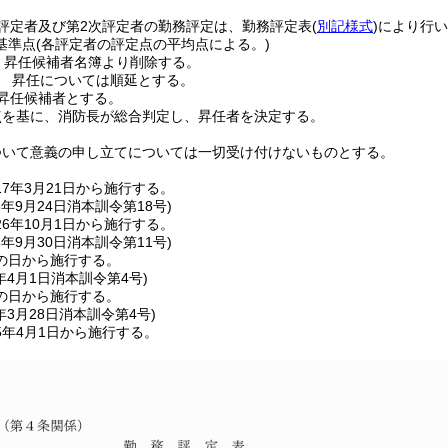
次評定者及び第2次評定者の勤務評定は、勤務評定表
(
別記様式
)
により行い
基準点
(各評定者の評定点の平均点による。)
点 昇任候補者名簿より削除する。
9点 昇任については順延とする。
 昇任候補者とする。
点を基に、消防長が総合判定し、昇任者を決定する。
ついて意義の申し立てについては一切受け付けないものとする。
7年3月21日から施行する。
6年9月24日
消本訓令第18号)
6年10月1日から施行する。
8年9月30日
消本訓令第11号)
の日から施行する。
年4月1日
消本訓令第4号)
の日から施行する。
年3月28日
消本訓令第4号)
5年4月1日から施行する。