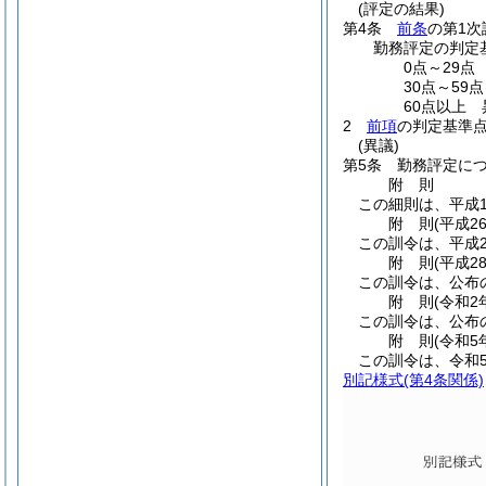
(評定の結果)
第4条
前条
の第1
勤務評定の判定
0点～29
30点～5
60点以上
2
前項
の判定基準
(異議)
第5条
勤務評定に
附
則
この細則は、平成1
附
則
(平成2
この訓令は、平成2
附
則
(平成2
この訓令は、公布
附
則
(令和2
この訓令は、公布
附
則
(令和5
この訓令は、令和
別記様式
(第4条関係)