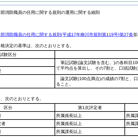
本部消防職員の任用に関する規則の運用に関する細則
本部消防職員の任用に関する規則
(平成17年柳川市規則第119号)
第27条
並
合格決定の基準は、次のとおりとする。
試験区分
筆記試験
(論文試験を含む。)
の各科目1
て平均点を算出し、その7割と、口頭試験
験
論文試験
(100点満点)
の成績の7割と、
ること。
は、次のとおりとする。
区分
第1次評定者
者
所属係長以上
所属
定者
所属係長以上
所属
者
所属課長以上