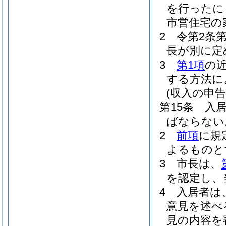
を行ったに
市営住宅の
2
令第2条
長が別に定
3
第1項
の
する方法に
(収入の申告
第15条
入
ばならない
2
前項
に規
よるものと
3
市長は、
を認定し、
4
入居者は
意見を述べ
見の内容を