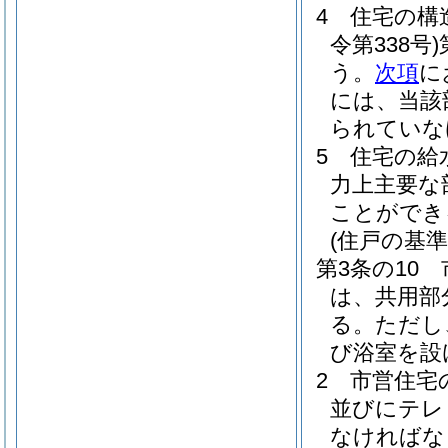
4
住宅の構
令第338号)
う。
次項
に
には、当該
られていな
5
住宅の給
力上主要な
ことができ
(住戸の基準
第3条の10
は、共用部
る。
ただし
び浴室を設
2
市営住宅
並びにテレ
なければな