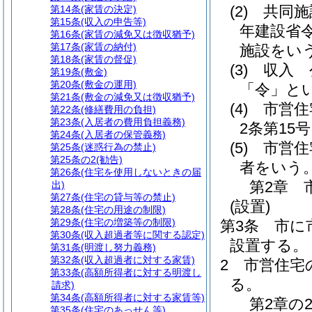
(2)
共同施
第14条
(家賃の決定)
第15条
(収入の申告等)
年建設省令
第16条
(家賃の減免又は徴収猶予)
第17条
(家賃の納付)
施設をい
第18条
(家賃の督促)
(3)
収入 
第19条
(敷金)
第20条
(敷金の運用)
「令」とい
第21条
(敷金の減免又は徴収猶予)
(4)
市営住
第22条
(修繕費用の負担)
第23条
(入居者の費用負担義務)
2条第15
第24条
(入居者の保管義務)
(5)
市営住
第25条
(迷惑行為の禁止)
第25条の2
(勧告)
者をいう
第26条
(住宅を使用しないときの届
第2章
出)
第27条
(住宅の貸与等の禁止)
(設置)
第28条
(住宅の用途の制限)
第29条
(住宅の増築等の制限)
第3条
市に
第30条
(収入超過者等に関する認定)
設置する。
第31条
(明渡し努力義務)
第32条
(収入超過者に対する家賃)
2
市営住宅
第33条
(高額所得者に対する明渡し
る。
請求)
第34条
(高額所得者に対する家賃等)
第2章の
第35条
(住宅のあっせん等)