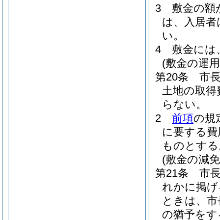
3
敷金の額
は、入居者
い。
4
敷金には
(敷金の運用
第20条
市
土地の取得
らない。
2
前項
の規
に要する費
ものとする
(敷金の減
第21条
市
れかに掲げ
ときは、市
の猶予をす