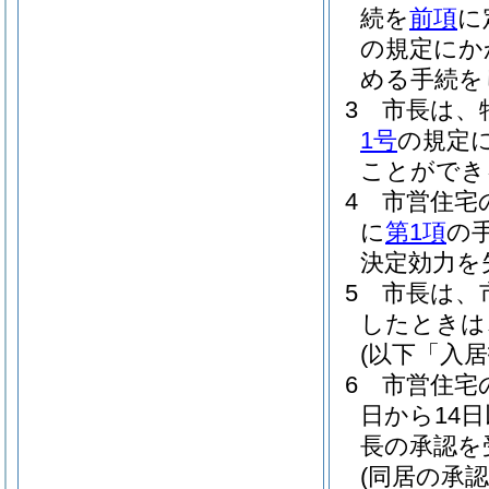
続を
前項
に
の規定にか
める手続を
3
市長は、
1号
の規定
ことができ
4
市営住宅
に
第1項
の
決定効力を
5
市長は、
したときは
(以下「入
6
市営住宅
日から14
長の承認を
(同居の承認