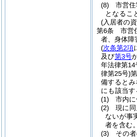
(8)
市営住
となるこ
(入居者の資
第6条
市営
者、身体障
(
次条第2項
及び
第3号
年法律第14
律第25号)
第
備するとみ
にも該当す
(1)
市内に
(2)
現に同
ないが事
者を含む
(3)
その者