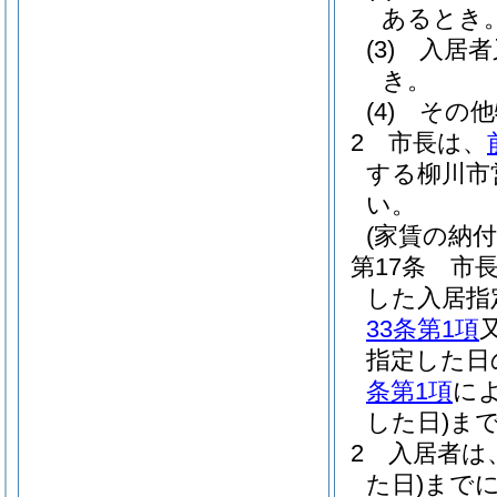
あるとき
(3)
入居者
き。
(4)
その他
2
市長は、
する柳川市
い。
(家賃の納付
第17条
市
した入居指
33条第1項
指定した日
条第1項
に
した日)
ま
2
入居者は
た日)
まで