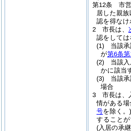
第12条
市
居した親族
認を得なけ
2
市長は、
認をしては
(1)
当該承
が
第6条第
(2)
当該入
かに該当
(3)
当該承
場合
3
市長は、
情がある場
号
を除く。
することが
(入居の承継