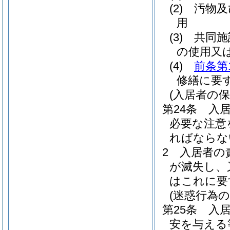
(2)
汚物及
用
(3)
共同施
の使用又
(4)
前条第
修繕に要
(入居者の保
第24条
入
必要な注意
ればならな
2
入居者の
が滅失し、
はこれに要
(迷惑行為の
第25条
入
安を与える