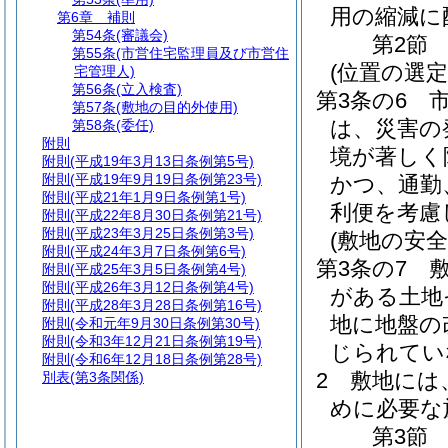
用の縮減に
第6章
補則
第54条
(審議会)
第2節
第55条
(市営住宅監理員及び市営住
(位置の選定
宅管理人)
第56条
(立入検査)
第3条の6
第57条
(敷地の目的外使用)
は、災害の
第58条
(委任)
附則
境が著しく
附則
(平成19年3月13日条例第5号)
附則
(平成19年9月19日条例第23号)
かつ、通勤
附則
(平成21年1月9日条例第1号)
利便を考慮
附則
(平成22年8月30日条例第21号)
附則
(平成23年3月25日条例第3号)
(敷地の安全
附則
(平成24年3月7日条例第6号)
第3条の7
附則
(平成25年3月5日条例第4号)
附則
(平成26年3月12日条例第4号)
がある土地
附則
(平成28年3月28日条例第16号)
地に地盤の
附則
(令和元年9月30日条例第30号)
附則
(令和3年12月21日条例第19号)
じられてい
附則
(令和6年12月18日条例第28号)
2
敷地には
別表
(第3条関係)
めに必要な
第3節