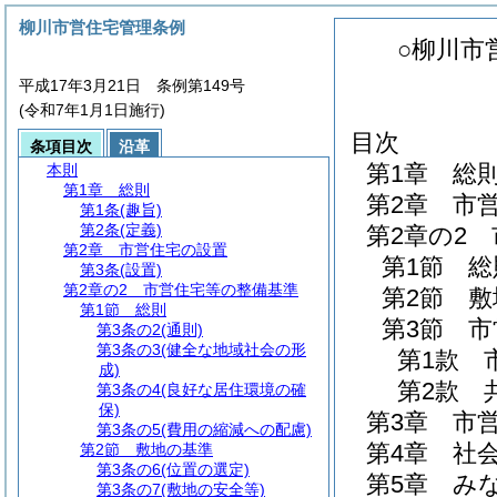
柳川市営住宅管理条例
○柳川市
平成17年3月21日 条例第149号
(令和7年1月1日施行)
目次
条項目次
沿革
第1章
総
本則
第1章
総則
第2章
市
第1条
(趣旨)
第2条
(定義)
第2章の2
第2章
市営住宅の設置
第1節
総
第3条
(設置)
第2章の2
市営住宅等の整備基準
第2節
敷
第1節
総則
第3節
市
第3条の2
(通則)
第3条の3
(健全な地域社会の形
第1款
成)
第2款
第3条の4
(良好な居住環境の確
保)
第3章
市
第3条の5
(費用の縮減への配慮)
第4章
社
第2節
敷地の基準
第3条の6
(位置の選定)
第5章
み
第3条の7
(敷地の安全等)