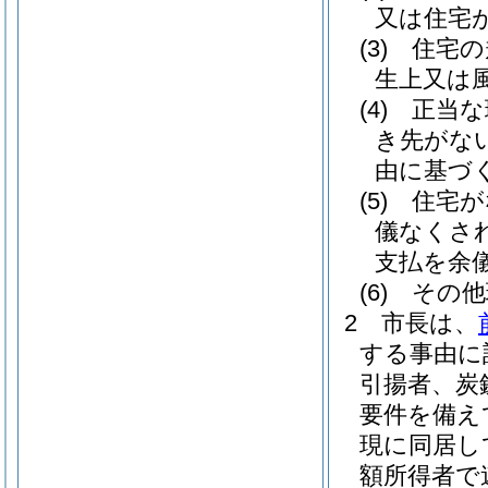
又は住宅
(3)
住宅の
生上又は
(4)
正当な
き先がな
由に基づ
(5)
住宅が
儀なくさ
支払を余
(6)
その他
2
市長は、
する事由に
引揚者、炭
要件を備え
現に同居し
額所得者で