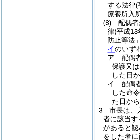
する法律
療養所入
(8)
配偶者
律
(平成1
防止等法」
イ
のいず
ア
配偶
保護又は
した日か
イ
配偶
した命令
た日から
3
市長は、
者に該当す
があると認
をした者に