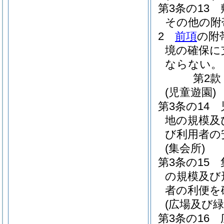
第3条の13
その他の附
2
前項
の附
境の確保に
ならない。
第2款
(児童遊園)
第3条の14
地の規模及
び利用者の
(集会所)
第3条の15
の規模及び
者の利便を
(広場及び緑
第3条の16