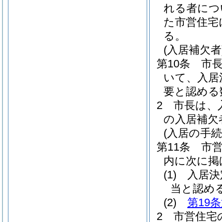
れる者につ
た市営住宅
る。
(入居補欠者
第10条
市
いて、入居
要と認める
2
市長は、
の入居補欠
(入居の手続
第11条
市
内に次に掲
(1)
入居決
当と認め
(2)
第19
2
市営住宅