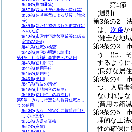
第1節
第36条
(期間通算)
第37条
(収入状況の報告の請求等)
(通則)
第38条
(建替事業による明渡し請求
第3条の2
等)
第39条
(新たに整備される市営住宅
は、
次条
か
への入居)
第40条
(市営住宅建替事業等に係る
(健全な地域
家賃の特例)
第3条の3
第41条
(住宅の検査)
第42条
(住宅の明渡し請求)
う。)
は、
第4章
社会福祉事業等への活用
するように
第43条
(使用許可)
第44条
(使用手続)
(良好な居住
第45条
(使用料)
第3条の4
第46条
(準用)
第47条
(報告の請求)
つ、入居者
第48条
(申請内容の変更)
なければな
第49条
(使用許可の取消し)
第5章
みなし特定公共賃貸住宅とし
(費用の縮減
ての使用
第50条
(みなし特定公共賃貸住宅と
第3条の5
しての使用)
理的な工法
第51条
(入居者資格)
第52条
(家賃)
性の確保に
第53条
(準用)