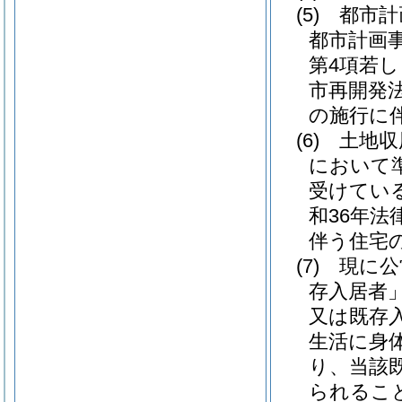
(5)
都市計
都市計画
第4項若
市再開発
の施行に
(6)
土地収
において
受けてい
和36年法律
伴う住宅
(7)
現に公
存入居者」
又は既存
生活に身
り、当該
られるこ