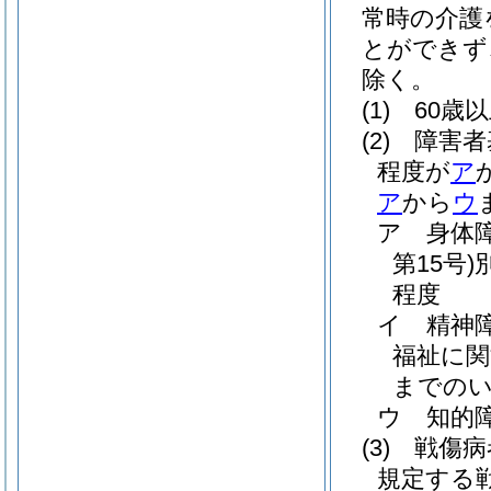
常時の介護
とができず
除く。
(1)
60歳
(2)
障害者
程度が
ア
ア
から
ウ
ア
身体
第15号)
程度
イ
精神
福祉に関
までの
ウ
知的
(3)
戦傷病
規定する