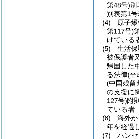
第48号)
別
別表第1号
(4)
原子爆
第117号)
けている
(5)
生活保
被保護者
帰国した
る法律
(平
(中国残
の支援に
127号)
附
ている者
(6)
海外か
年を経過
(7)
ハンセ