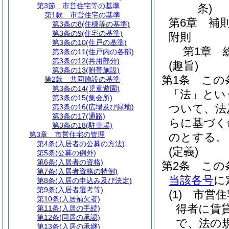
第3節
市営住宅等の基準
条)
第1款
市営住宅の基準
第6章
補
第3条の8
(住棟等の基準)
第3条の9
(住宅の基準)
附則
第3条の10
(住戸の基準)
第1章
第3条の11
(住戸内の各部)
第3条の12
(共用部分)
(趣旨)
第3条の13
(附帯施設)
第1条
この
第2款
共同施設の基準
第3条の14
(児童遊園)
「法」とい
第3条の15
(集会所)
ついて、法
第3条の16
(広場及び緑地)
第3条の17
(通路)
らに基づく
第3条の18
(駐車場)
第3章
市営住宅の管理
のとする。
第4条
(入居者の公募の方法)
(定義)
第5条
(公募の例外)
第6条
(入居者の資格)
第2条
この
第7条
(入居者資格の特例)
当該各号
に
第8条
(入居の申込み及び決定)
第9条
(入居者選考等)
(1)
市営住
第10条
(入居補欠者)
得者に賃
第11条
(入居の手続)
第12条
(同居の承認)
で、法の
第13条
(入居の承継)