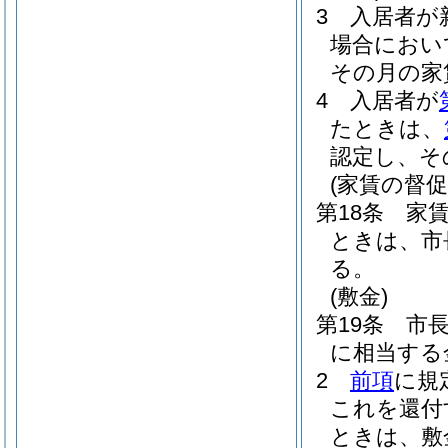
3
入居者が
場合におい
その月の家
4
入居者が
たときは、
認定し、そ
(家賃の督促
第18条
家
ときは、市
る。
(敷金)
第19条
市
に相当する
2
前項
に規
これを還付
ときは、敷