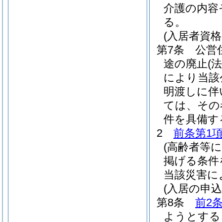
介護の内容
る。
(入居者資格
第7条
公営
途の廃止
(
により当該
明渡しに伴
ては、その
件を具備す
2
前条第1
(高齢者等
掲げる条件
当該災害に
(入居の申
第8条
前2
ようとする