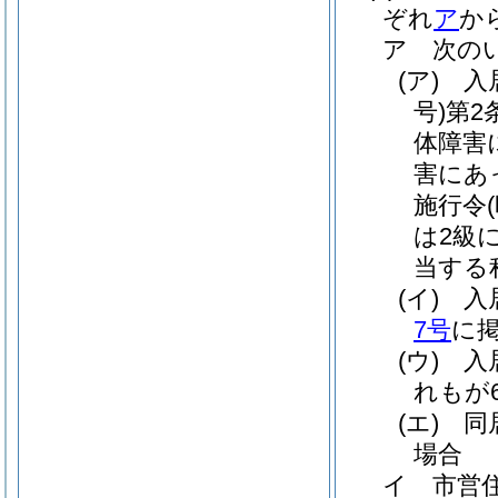
ぞれ
ア
か
ア
次のい
(ア)
入
号)
第2
体障害
害にあ
施行令
は2級
当する
(イ)
入
7号
に
(ウ)
入
れもが
(エ)
同
場合
イ
市営