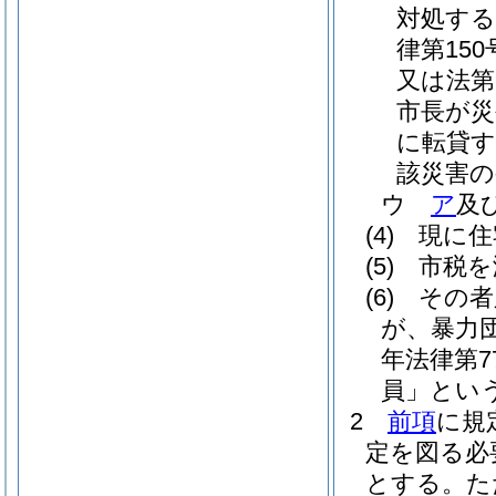
対処する
律第150
又は法第
市長が災
に転貸す
該災害の
ウ
ア
及
(4)
現に住
(5)
市税を
(6)
その者
が、暴力
年法律第7
員」という
2
前項
に規
定を図る必
とする。
た