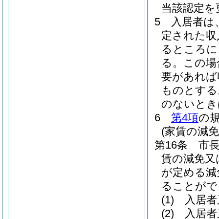
当該認定を
5
入居者は
定された収
るところに
る。
この場
要があれば
ものとする
のないとき
6
第4項
の
(家賃の減
第16条
市
賃の減免又
が定める減
ることがで
(1)
入居者
(2)
入居者