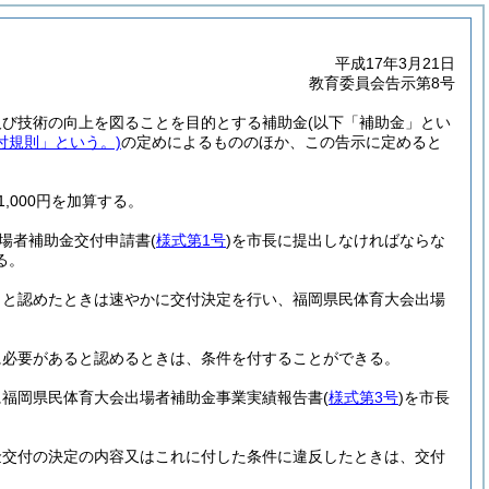
平成17年3月21日
教育委員会告示第8号
及び技術の向上を図ることを目的とする補助金
(以下「補助金」とい
付規則」という。)
の定めによるもののほか、この告示に定めると
,000円を加算する。
場者補助金交付申請書
(
様式第1号
)
を市長に提出しなければならな
る。
きと認めたときは速やかに交付決定を行い、福岡県民体育大会出場
に必要があると認めるときは、条件を付することができる。
に福岡県民体育大会出場者補助金事業実績報告書
(
様式第3号
)
を市長
金交付の決定の内容又はこれに付した条件に違反したときは、交付