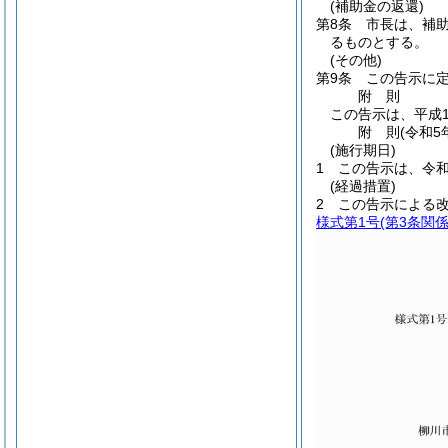
(補助金の返還)
第8条
市長は、補
るものとする。
(その他)
第9条
この告示に
附
則
この告示は、平成1
附
則
(令和5
(施行期日)
1
この告示は、令和
(経過措置)
2
この告示による
様式第1号
(第3条関係