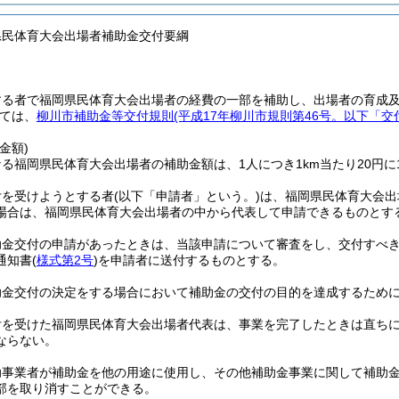
県民体育大会出場者補助金交付要綱
する者で福岡県民体育大会出場者の経費の一部を補助し、出場者の育成
ては、
柳川市補助金等交付規則
(平成17年柳川市規則第46号。以下「交
金額)
る福岡県民体育大会出場者の補助金額は、1人につき1km当たり20円に1
付を受けようとする者
(以下「申請者」という。)
は、福岡県民体育大会出
場合は、福岡県民体育大会出場者の中から代表して申請できるものとす
助金交付の申請があったときは、当該申請について審査をし、交付すべ
通知書
(
様式第2号
)
を申請者に送付するものとする。
助金交付の決定をする場合において補助金の交付の目的を達成するため
付を受けた福岡県民体育大会出場者代表は、事業を完了したときは直ち
ならない。
助事業者が補助金を他の用途に使用し、その他補助金事業に関して補助
部を取り消すことができる。