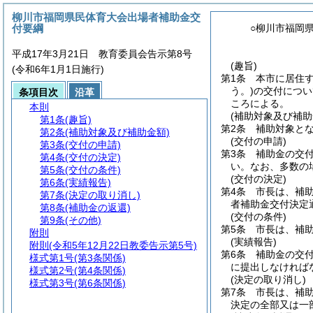
柳川市福岡県民体育大会出場者補助金交
付要綱
○柳川市福岡
平成17年3月21日 教育委員会告示第8号
(趣旨)
(令和6年1月1日施行)
第1条
本市に居住
う。)
の交付につい
条項目次
沿革
ころによる。
本則
(補助対象及び補助
第1条
(趣旨)
第2条
補助対象とな
第2条
(補助対象及び補助金額)
(交付の申請)
第3条
(交付の申請)
第3条
補助金の交
第4条
(交付の決定)
い。
なお、多数の
第5条
(交付の条件)
(交付の決定)
第6条
(実績報告)
第4条
市長は、補
第7条
(決定の取り消し)
者補助金交付決定
第8条
(補助金の返還)
(交付の条件)
第9条
(その他)
第5条
市長は、補
附則
(実績報告)
附則
(令和5年12月22日教委告示第5号)
第6条
補助金の交
様式第1号
(第3条関係)
に提出しなければ
様式第2号
(第4条関係)
(決定の取り消し)
様式第3号
(第6条関係)
第7条
市長は、補
決定の全部又は一