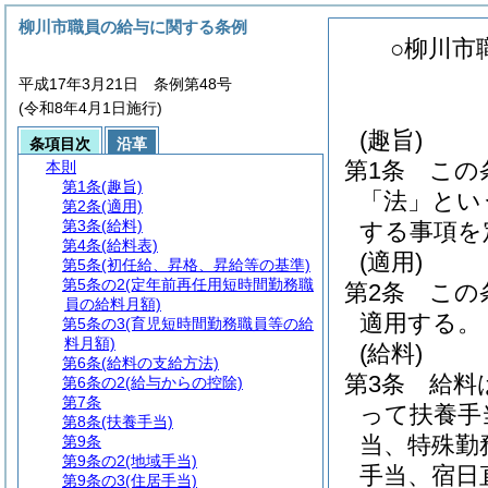
柳川市職員の給与に関する条例
○柳川市
平成17年3月21日 条例第48号
(令和8年4月1日施行)
(趣旨)
条項目次
沿革
第1条
この
本則
第1条
(趣旨)
「法」とい
第2条
(適用)
第3条
(給料)
する事項を
第4条
(給料表)
(適用)
第5条
(初任給、昇格、昇給等の基準)
第5条の2
(定年前再任用短時間勤務職
第2条
この
員の給料月額)
適用する。
第5条の3
(育児短時間勤務職員等の給
料月額)
(給料)
第6条
(給料の支給方法)
第3条
給料
第6条の2
(給与からの控除)
第7条
って扶養手
第8条
(扶養手当)
当、特殊勤
第9条
第9条の2
(地域手当)
手当、宿日
第9条の3
(住居手当)