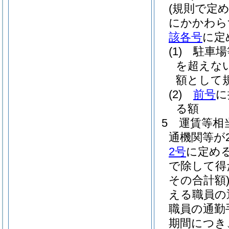
(規則で定
にかかわら
該各号
に定
(1)
駐車場
を超えな
額として
(2)
前号
に
る額
5
運賃等相
通機関等が
2号
に定め
で除して得
その合計額
える職員の
職員の通勤
期間につき