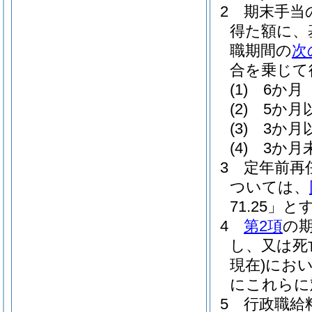
2
期末手当の
得た額に、
職期間の
次
合を乗じて
(1)
6か月 
(2)
5か月
(3)
3か月
(4)
3か月
3
定年前再
ついては、
71.25」と
4
第2項
の
し、又は死
現在)
にお
にこれらに
5
行政職給