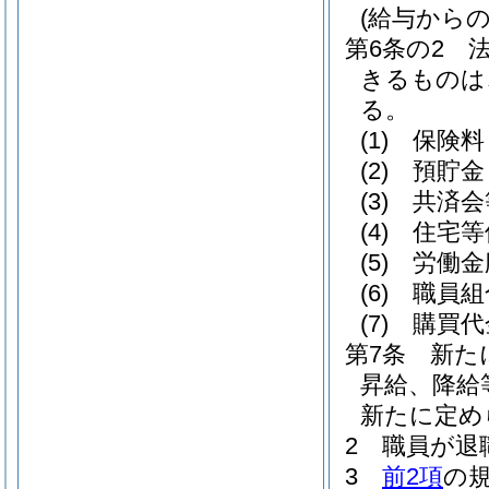
(給与からの
第6条の2
きるものは
る。
(1)
保険料
(2)
預貯金
(3)
共済会
(4)
住宅等
(5)
労働金
(6)
職員組
(7)
購買代
第7条
新た
昇給、降給
新たに定め
2
職員が退
3
前2項
の