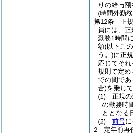
りの給与額
(時間外勤務
第12条
正
員には、正
勤務1時間
額
(以下こ
う。)
に正
応じてそれぞ
規則で定め
での間であ
合)
を乗じ
(1)
正規の
の勤務時
ととなる
(2)
前号
に
2
定年前再