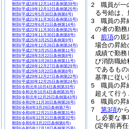
2
職員が一
附則
(平成18年12月14日条例第39号)
附則
(平成19年12月12日条例第25号)
る号給は、
附則
(平成21年5月30日条例第6号)
附則
(平成21年11月30日条例第15号)
3
職員の昇
附則
(平成22年6月21日条例第14号)
の者の勤務
附則
(平成22年11月30日条例第25号)
附則
(平成23年11月30日条例第8号)
4
前項
の規
附則
(平成25年3月25日条例第9号)
場合の昇給
附則
(平成26年12月26日条例第34号)
附則
(平成27年3月25日条例第11号)
成績で勤務
附則
(平成28年3月22日条例第8号)
び消防職給
附則
(平成28年3月28日条例第11号)
附則
(平成28年12月27日条例第29号)
であるもの
附則
(平成29年3月22日条例第8号)
基準に従い
附則
(平成29年12月27日条例第22号)
附則
(平成30年12月25日条例第24号)
5
職員の昇
附則
(令和元年10月4日条例第33号)
附則
(令和元年10月4日条例第35号)
超えて行う
附則
(令和元年12月25日条例第43号)
6
職員の昇
附則
(令和2年11月30日条例第26号)
附則
(令和4年3月29日条例第7号)
7
第3項
か
附則
(令和4年12月21日条例第31号)
し必要な事
附則
(令和4年12月21日条例第32号)
附則
(令和5年3月22日条例第6号)
(定年前再
附則
(令和5年12月18日条例第25号)