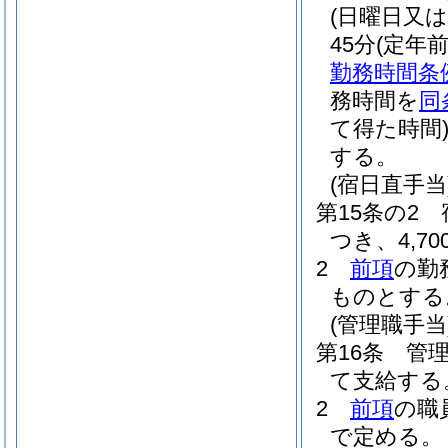
(日曜日又
45分
(定年
勤務時間条
務時間を
同
て得た時間
する。
(宿日直手当
第15条の2
つき、4,
2
前項
の勤
ものとする
(管理職手当
第16条
管
て支給する
2
前項
の職
で定める。