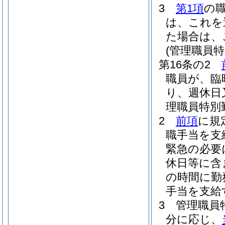
3
第1項
の
は、これを
た場合は、
(管理職員特
第16条の2
職員が、臨
り、週休日
理職員特別
2
前項
に規
職手当を支
緊急の必要
休日等に含
の時間に勤
手当を支給
3
管理職員
分に応じ、