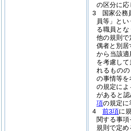
の区分に応
3
国家公務
員等」とい
る職員とな
他の規則で
偶者と別居
から当該適
を考慮して
れるものの
の事情等を
の規定によ
があると認
項
の規定に
4
前3項
に
関する事項
規則で定め