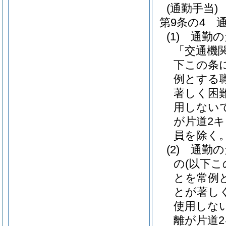
(通勤手当)
第9条の4
(1)
通勤の
「交通機
下この条
例とする
著しく困
用しない
が片道2
員を除く。
(2)
通勤の
の
(以下
とを常例
とが著し
使用しな
離が片道