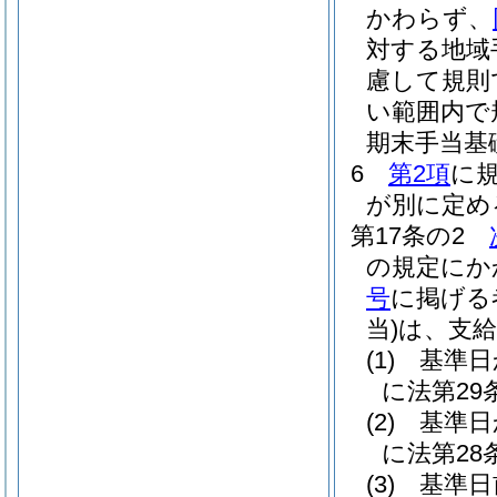
かわらず、
対する地域
慮して規則
い範囲内で
期末手当基
6
第2項
に
が別に定め
第17条の2
の規定にか
号
に掲げる
当)
は、支
(1)
基準日
に法第2
(2)
基準日
に法第2
(3)
基準日