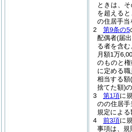
ときは、そ
を超えるとき
の住居手当
2
第9条の5
配偶者
(届
る者を含む
月額1万6
のものと権
に定める職
相当する額
捨てた額)
3
第1項
に
のの住居手
規定による
4
前3項
に
事項は、規