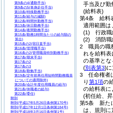
第9条の4
(通勤手当)
手当及び勤
第9条の5
(単身赴任手当)
(給料表)
第10条
(特殊勤務手当)
第11条
(給与の減額)
第4条
給料
第12条
(時間外勤務手当)
適用範囲は
第13条
(休日勤務手当)
第14条
(夜間勤務手当)
(1)
行政職
第15条
(勤務1時間当たりの給与額の
(2)
消防職
算出)
第15条の2
(宿日直手当)
2
職員の職
第16条
(管理職手当)
れを給料表
第16条の2
(管理職員特別勤務手当)
第17条
(期末手当)
の基準とな
第17条の2
第17条の3
(
別表第3
)
に
第18条
(勤勉手当)
3
任命権者
第19条
(定年前再任用短時間勤務職員
についての適用除外)
り
第1項
の
第20条
(会計年度任用職員の給与)
の給料表に
第21条
(休職者の給与)
第22条
(委任)
(初任給、
附則
第5条
新た
附則
(平成17年5月26日条例第170号)
附則
(平成17年12月1日条例第184号)
は、規則に
附則
(平成18年3月16日条例第1号)