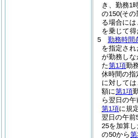
き、勤務1
の150
(そ
る場合には、
を乗じて得
5
勤務時間
を指定され
が勤務しな
た
第1項
勤
休時間の指
に対しては
額に
第1項
ら翌日の午前
第1項
に規
翌日の午前
25を加算し
の50から
第