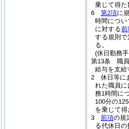
乗じて得た
6
第2項
に
時間につい
に対する
前
する規則で
る。
(休日勤務手
第13条
職
給与を支給
2
休日等に
れた職員に
務1時間に
100分の1
を乗じて得
3
前項
の規
る代休日の