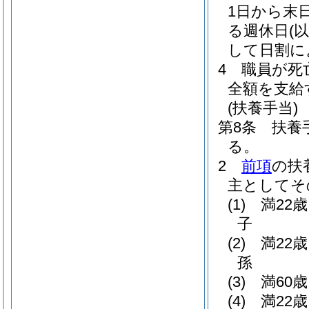
1日から末
る週休日
(
して日割に
4
職員が死
全額を支給
(扶養手当)
第8条
扶養
る。
2
前項
の扶
主としてそ
(1)
満22
子
(2)
満22
孫
(3)
満60
(4)
満22