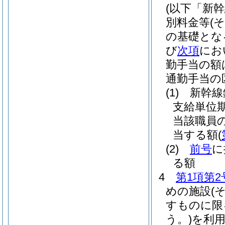
(以下「新
別料金等
(
の基礎とな
び
次項
にお
勤手当の額
通勤手当の
(1)
新幹線
支給単位
当該職員
当する額
(
(2)
前号
に
る額
4
第1項第2
めの施設
(
すものに限
う。)
を利