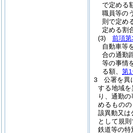
で定める
職員等の
則で定め
定める割
(3)
前項第
自動車等
合の通勤
等の事情
る額、
第
3
公署を異
する地域を
り、通勤の
めるものの
該異動又は
として規則
鉄道等の特