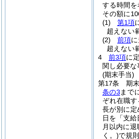
する時間を
その額に10
(1)
第1項
超えない
(2)
前項
に
超えない
4
前3項
に
関し必要な
(期末手当)
第17条
期末
条の3
まで
ぞれ在職す
長が別に定
日を「支給
月以内に退
く。)
で規