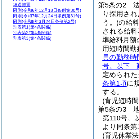
第5条の2
経過措置
附則
(令和6年12月18日条例第30号)
り採用され
附則
(令和7年12月24日条例第31号)
う。)
の給
附則
(令和8年3月24日条例第3号)
別表第1
(第4条関係)
される給料
別表第2
(第4条関係)
別表第3
(第4条関係)
準給料月額
用短時間勤
員の勤務時
号。以下「
定められた
条第1項
に
する。
(育児短時
第5条の3
第110号
より同条第
(育児休業