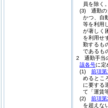
員を除く。
(3)
通勤の
かつ、自
等を利用
が著しく
を利用せ
勤するも
であるも
2
通勤手当
該各号
に定
(1)
前項第
めるとこ
に要する
て「運賃
(2)
前項第
を超えな