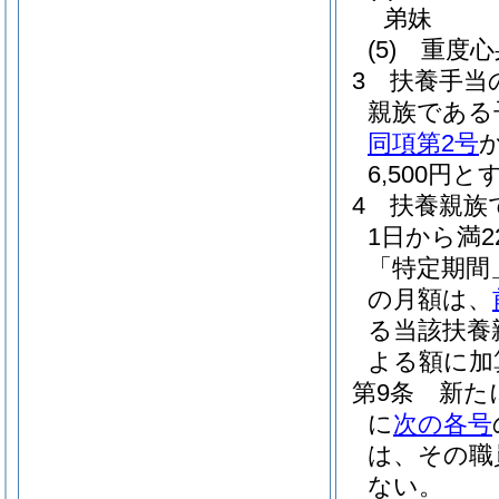
弟妹
(5)
重度心
3
扶養手当
親族である
同項第2号
6,500円と
4
扶養親族
1日から満
「特定期間
の月額は、
る当該扶養
よる額に加
第9条
新た
に
次の各号
は、その職
ない。