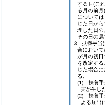
する月
(こ
る月の前月
については
じた日から
理した日の
その日の属
3
扶養手当
合において
が月の初日
を改定する
じた場合に
る。
(1)
扶養手
実が生じ
(2)
扶養手
よる届出