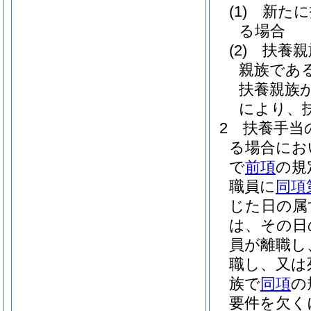
(1)
新たに
る場合
(2)
扶養親
親族であ
扶養親族が
により、
2
扶養手当
る場合にお
で
前項
の規
職員に
同項
じた日の属
は、その日
員が離職し
職し、又は
族で
同項
の
要件を欠く