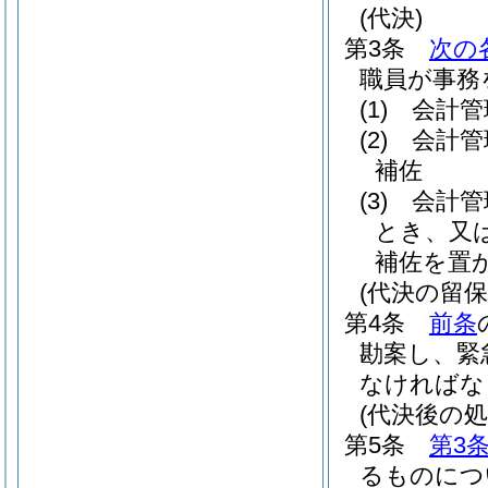
(代決)
第3条
次の
職員が事務
(1)
会計管
(2)
会計管
補佐
(3)
会計管
とき、又
補佐を置
(代決の留保
第4条
前条
勘案し、緊
なければな
(代決後の処
第5条
第3
るものにつ