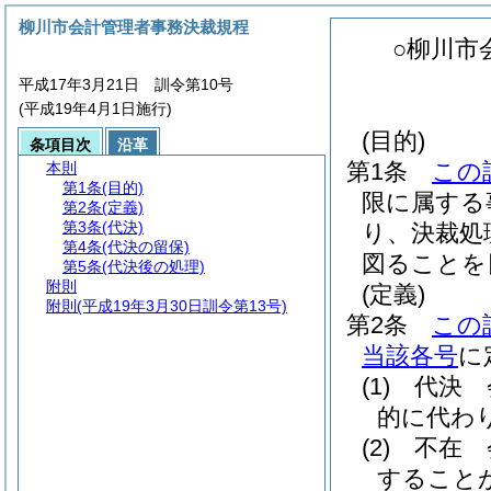
柳川市会計管理者事務決裁規程
○柳川市
平成17年3月21日 訓令第10号
(平成19年4月1日施行)
(目的)
条項目次
沿革
第1条
この
本則
第1条
(目的)
限に属する
第2条
(定義)
第3条
(代決)
り、決裁処
第4条
(代決の留保)
図ることを
第5条
(代決後の処理)
附則
(定義)
附則
(平成19年3月30日訓令第13号)
第2条
この
当該各号
に
(1)
代決 
的に代わ
(2)
不在 
すること