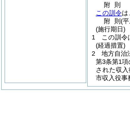
附
則
この訓令
は
附
則
(
(施行期日)
1
この訓令
(経過措置)
2
地方自治
第3条第1
された収入
市収入役事