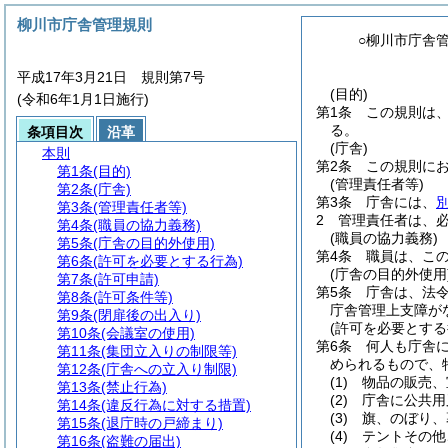
柳川市庁舎管理規則
○柳川市庁舎
平成17年3月21日 規則第7号
(目的)
(令和6年1月1日施行)
第1条
この規則は
る。
条項目次
沿革
(庁舎)
本則
第2条
この規則に
第1条
(目的)
(管理責任者等)
第2条
(庁舎)
第3条
庁舎には、
第3条
(管理責任者等)
2
管理責任者は、
第4条
(職員の協力義務)
(職員の協力義務)
第5条
(庁舎の目的外使用)
第4条
職員は、こ
第6条
(許可を必要とする行為)
(庁舎の目的外使用
第7条
(許可申請)
第5条
庁舎は、法
第8条
(許可条件等)
庁舎管理上支障が
第9条
(閉扉後の出入り)
(許可を必要とする
第10条
(会議室の使用)
第6条
何人も庁舎
第11条
(集団立入りの制限等)
められるもので、
第12条
(庁舎への立入り制限)
(1)
物品の販売、
第13条
(禁止行為)
(2)
庁舎に公共用
第14条
(違反行為に対する措置)
(3)
旗、のぼり、
第15条
(退庁時の戸締まり)
(4)
テントその他
第16条
(盗難の届出)