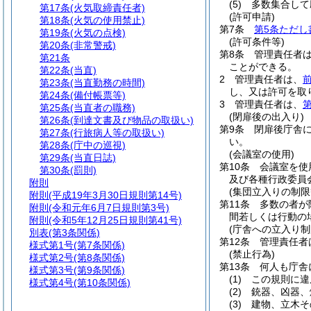
(5)
多数集合して
第17条
(火気取締責任者)
(許可申請)
第18条
(火気の使用禁止)
第7条
第5条ただし
第19条
(火気の点検)
(許可条件等)
第20条
(非常警戒)
第8条
管理責任者
第21条
ことができる。
第22条
(当直)
2
管理責任者は、
第23条
(当直勤務の時間)
し、又は許可を取
第24条
(備付帳票等)
3
管理責任者は、
第
第25条
(当直者の職務)
(閉扉後の出入り)
第26条
(到達文書及び物品の取扱い)
第9条
閉扉後庁舎
第27条
(行旅病人等の取扱い)
い。
第28条
(庁中の巡視)
(会議室の使用)
第29条
(当直日誌)
第10条
会議室を使
第30条
(罰則)
及び各種行政委員
附則
(集団立入りの制限
附則
(平成19年3月30日規則第14号)
第11条
多数の者が
附則
(令和元年6月7日規則第3号)
間若しくは行動の
附則
(令和5年12月25日規則第41号)
(庁舎への立入り制
別表
(第3条関係)
第12条
管理責任者
様式第1号
(第7条関係)
(禁止行為)
様式第2号
(第8条関係)
第13条
何人も庁舎
様式第3号
(第9条関係)
(1)
この規則に違
様式第4号
(第10条関係)
(2)
銃器、凶器、
(3)
建物、立木そ