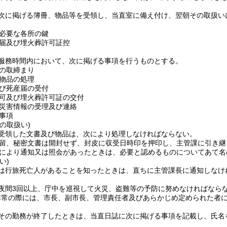
次に掲げる簿冊、物品等を受領し、当直室に備え付け、翌朝その取扱い
必要な各所の鍵
届及び埋火葬許可証控
服務時間内において、次に掲げる事項を行うものとする。
の取締まり
物品の処理
び死産届の受付
可及び埋火葬許可証の交付
災害情報の受理及び連絡
事項
の取扱い)
受領した文書及び物品は、次により処理しなければならない。
留、秘密文書は開封せず、封皮に収受日時印を押印し、主管課に引き継
により通知又は照会があったときは、必要と認めるものについてあて名
い)
は行旅死亡人があることを知ったときは、直ちに主管課長に通知しなけ
夜間3回以上、庁中を巡視して火災、盗難等の予防に努めなければなら
非常の際には、市長、副市長、管理責任者及びあらかじめ定められた者
その勤務が終了したときは、当直日誌に次に掲げる事項を記載し、氏名