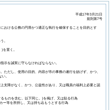
平成17年3月21日
規則第7号
舎における公務の円滑かつ適正な執行を確保することを目的とす
いう。
)
を置く。
の指示を誠実に守らなければならない。
い。
ただし、使用の目的、内容が市の事務の遂行を妨げず、かつ、
ない。
理上支障がなく、かつ、公益性があり、又は職員の福利上必要と認
するものを含む。以下同じ。)
を掲げ、又は貼る行為
カー等を所持し、又は持ち込もうとする行為