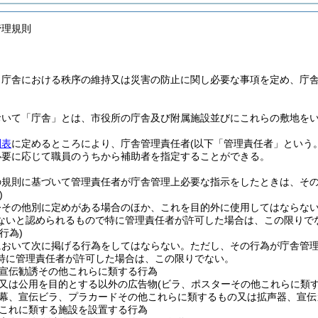
管理規則
、庁舎における秩序の維持又は災害の防止に関し必要な事項を定め、庁
おいて「庁舎」とは、市役所の庁舎及び附属施設並びにこれらの敷地を
別表
に定めるところにより、庁舎管理責任者
(以下「管理責任者」という。
必要に応じて職員のうちから補助者を指定することができる。
の規則に基づいて管理責任者が庁舎管理上必要な指示をしたときは、そ
)
令その他別に定めがある場合のほか、これを目的外に使用してはならな
ないと認められるもので特に管理責任者が許可した場合は、この限りで
行為)
において次に掲げる行為をしてはならない。
ただし、その行為が庁舎管
特に管理責任者が許可した場合は、この限りでない。
宣伝勧誘その他これらに類する行為
又は公用を目的とする以外の広告物
(ビラ、ポスターその他これらに類
幕、宣伝ビラ、プラカードその他これらに類するもの又は拡声器、宣伝
これに類する施設を設置する行為