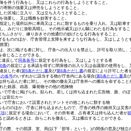
険を伴う行為をし、又はこれらの行為をしようとすること。
の寄附の強要又は押売をしようとすること。
した区域に立入り、又は立ち入ろうとすること。
を強要し、又は職務を妨害すること。
指定した場所以外に車両又はこれに類するものを乗り入れ、又は駐車す
し、みだりに放歌高唱し、その他示威又はけん騒にわたる行為をするこ
立ちふさがり、練り歩きその他通行の妨げとなる行為をすること。
げるもののほか、庁舎管理上支障を来すような行為をし、又はしようと
措置)
は、次に掲げる者に対し、庁舎への出入りを禁止し、許可を取り消し、
を命じることができる。
に違反して
同条各号
に規定する行為をし、又はしようとする者
0条
の規定による承認を得ずに閉扉後の出入り又は会議室の使用をし、
違反した者
(
第5条ただし書
及び
第6条ただし書
の規定により許可した者を
次の各号
のいずれかに該当する物が庁舎内にある場合
(
第5条ただし書
及
は持ち込んだ者に対し、その物の撤去又は庁舎外への搬出を命ずること
れた銃器、凶器、爆発物その他の危険物
いで庁舎に掲げられ、貼られ、若しくは持ち込まれた広告物、旗、のぼ
くは宣伝カー
いで庁舎において設置されたテントその他これらに類する物
るもののほか、庁舎に持ち込まれたもので、庁舎の秩序の維持又は災害
前項
に規定する場合において、その所有者、占有者又は持ち込んだ者が
ると認めるときは、自らこれを撤去し、又は搬出することができる。
)
庁の際、その部課、室、局
(以下「部等」という。)
の関係の窓及び独立