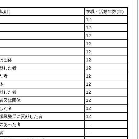
準項目
在職・活動年数
(年)
12
12
12
12
12
は団体
12
献した者
12
た者
12
体
12
献した者
12
者又は団体
12
した者
12
振興発展に貢献した者
12
のあった者
―
者
―