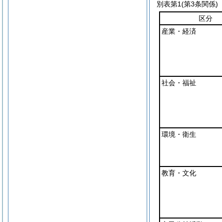
別表第1
(第3条関係)
区分
産業・経済
社会・福祉
環境・衛生
教育・文化