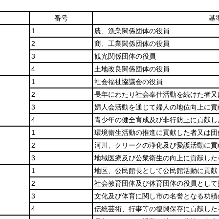
番号
基
1
農、漁業関係団体の役員
2
商、工業関係団体の役員
3
観光関係団体の役員
4
土地改良関係団体の役員
1
社会福祉協議会の役員
2
長年にわたり社会奉仕活動を続けた者又
3
婦人会活動を通じて婦人の地位向上に貢
4
青少年の健全育成及び非行防止に貢献し
1
環境衛生活動の推進に貢献した者又は団
2
河川、クリークの浄化及び愛護活動に貢
3
地域医療及び公衆衛生の向上に貢献した
1
地区、公民館長として公民館活動に貢献
2
社会教育団体及び体育団体の役員として
3
文化及び体育に関し市の名誉となる功績
4
伝統芸術、行事等の復興保存に貢献した