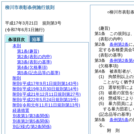
柳川市表彰条例施行規則
○柳川市表彰
平成17年3月21日 規則第3号
(趣旨)
(令和7年6月1日施行)
第1条
この規則は
(表彰の内申)
条項目次
沿革
第2条
条例第2条
に
本則
定する各種委員会
第1条
(趣旨)
(表彰の基準)
第2条
(表彰の内申)
第3条
条例第2条第
第3条
(表彰の基準)
(欠格事項)
第4条
(欠格事項)
第4条
被表彰者が
第5条
(記念品等の基準)
(1)
拘禁刑以上の
附則
ことがなく猶予
附則
(平成17年9月1日規則第143号)
(2)
選挙犯罪によ
附則
(平成19年3月30日規則第14号)
(3)
破産の宣告を
附則
(平成21年12月11日規則第27号)
(4)
懲戒等により
附則
(平成22年5月24日規則第19号)
(5)
暴力団員によ
附則
(令和元年11月11日規則第13号)
する暴力団若し
経過措置
(記念品等の基準)
別表第1
(第3条関係)
第5条
条例第5条
の
別表第2
(第5条関係)
る。
別記様式
(第2条関係)
附
則