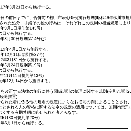
17年3月21日から施行する。
の日の前日までに、合併前の柳川市表彰条例施行規則
(昭和49年柳川市規
された処分、手続その他の行為は、それぞれこの規則の相当規定により
7年9月1日
規則第143号)
の日から施行する。
9年3月30日
規則第14号)
抄
19年4月1日から施行する。
1年12月11日
規則第27号)
2年3月31日から施行する。
2年5月24日
規則第19号)
の日から施行する。
年11月11日
規則第13号)
年12月14日から施行する。
――――――――――
部を改正する法律の施行に伴う関係規則の整理に関する規則(令和7規則20
経過措置)
せられた者に係る他の規則の規定によりなお従前の例によることとされ
ととされる人の資格に関する法令の規定の適用については、無期拘禁刑
じくする有期禁錮に処せられた者とみなす。
年5月30日
規則第20号)
7年6月1日から施行する。
――――――――――