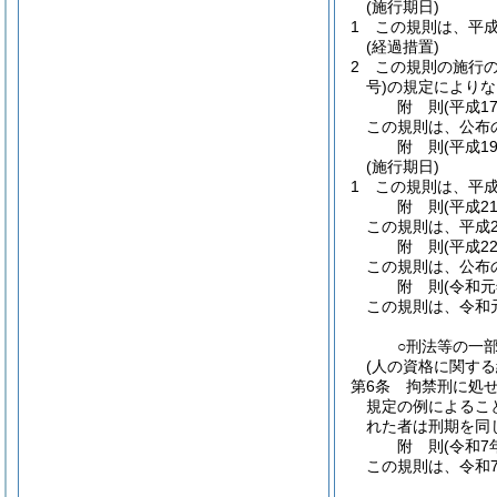
(施行期日)
1
この規則は、平成
(経過措置)
2
この規則の施行
号)
の規定によりな
附
則
(平成1
この規則は、公布
附
則
(平成1
(施行期日)
1
この規則は、平成
附
則
(平成2
この規則は、平成2
附
則
(平成2
この規則は、公布
附
則
(令和元
この規則は、令和元
○刑法等の一
(人の資格に関する
第6条
拘禁刑に処
規定の例によるこ
れた者は刑期を同
附
則
(令和7
この規則は、令和