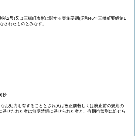
則第2号)
又は三橋町表彰に関する実施要綱
(昭和46年三橋町要綱第1
なされたものとみなす。
)抄
、なお効力を有することとされ又は改正前若しくは廃止前の規則の
に処せたれた者は無期禁錮に処せられた者と、有期拘禁刑に処せら