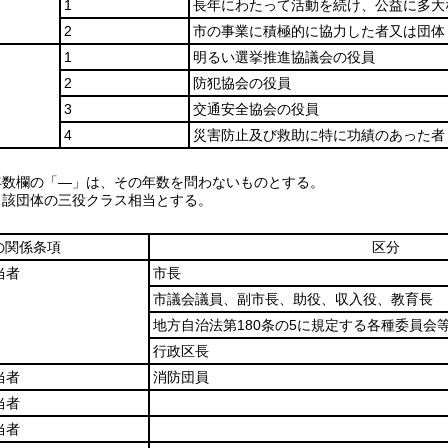
1
長年にわたって活動を続け、公益に多大
2
市の事業に積極的に協力した者又は団体
1
明るい選挙推進協議会の役員
2
防犯協会の役員
3
交通安全協会の役員
4
災害防止及び救助に特に功績のあった者
年数欄の「―」は、その年数を問わないものとする。
当該団体の三役クラス相当とする。
の関係条項
区分
当者
市長
市議会議員、副市長、助役、収入役、教育長
地方自治法第180条の5に規定する各種委員会
行政区長
当者
消防団員
当者
当者