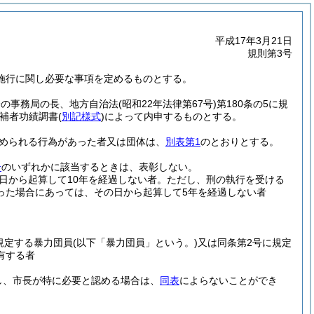
平成17年3月21日
規則第3号
施行に関し必要な事項を定めるものとする。
会の事務局の長、地方自治法
(昭和22年法律第67号)
第180条の5に規
補者功績調書
(
別記様式
)
によって内申するものとする。
められる行為があった者又は団体は、
別表第1
のとおりとする。
号
のいずれかに該当するときは、表彰しない。
日から起算して10年を経過しない者。
ただし、刑の執行を受ける
った場合にあっては、その日から起算して5年を経過しない者
規定する暴力団員
(以下「暴力団員」という。)
又は同条第2号に規定
有する者
し、市長が特に必要と認める場合は、
同表
によらないことができ