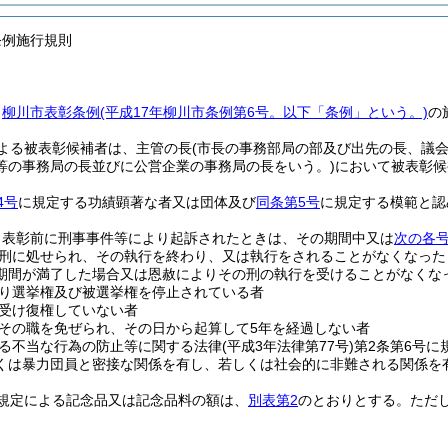
条例施行規則
、
柳川市表彰条例
(平成17年柳川市条例第6号。以下「条例」という。)
の
よる被表彰候補者は、主管の長
(市長の事務部局の部及び出先の長、議
等の事務局の長並びに公営企業の事務局の長をいう。)
において被表彰候
4号
に規定する功績顕著な者又は団体及び
同条第5号
に規定する模範と認
、表彰前に刑事事件等により起訴されたときは、その期間中又は
次の各
刑に処せられ、その執行を終わり、又は執行をされることがなくなった
期間が満了した場合又は恩赦によりその刑の執行を受けることがなくな
り選挙権及び被選挙権を停止されている者
受け復権していない者
その職を免ぜられ、その日から起算して5年を経過しない者
る不当な行為の防止等に関する法律
(平成3年法律第77号)
第2条第6号に
くは暴力団員と密接な関係を有し、若しくは社会的に非難される関係を
規定による記念品又は記念品料の額は、
別表第2
のとおりとする。
ただ