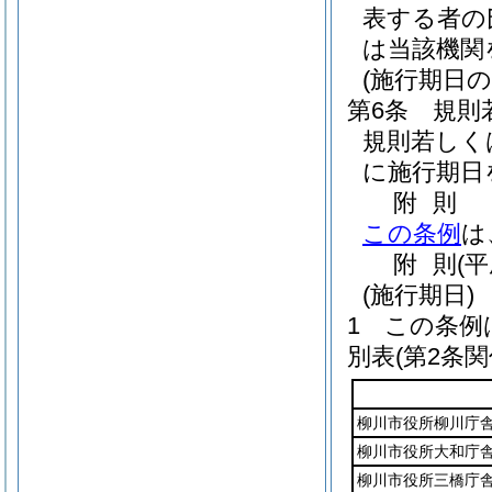
表する者の
は当該機関
(施行期日の
第6条
規則
規則若しく
に施行期日
附
則
この条例
は
附
則
(
(施行期日)
1
この条例
別表
(第2条関
柳川市役所柳川庁
柳川市役所大和庁
柳川市役所三橋庁