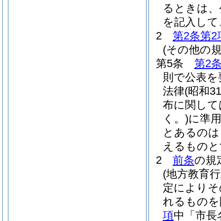
るときは、
を記入して
2
第2条第2
(その他の
第5条
第2
則で公表を
法律
(昭和3
布に関して
く。)
に準
とあるのは
えるものと
2
前条
の規
(地方教育
定によりそ
れるものを
項
中「市長