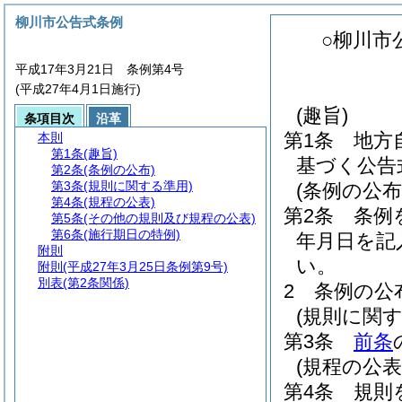
柳川市公告式条例
○柳川市
平成17年3月21日 条例第4号
(平成27年4月1日施行)
(趣旨)
条項目次
沿革
第1条
地方
本則
第1条
(趣旨)
基づく公告
第2条
(条例の公布)
第3条
(規則に関する準用)
(条例の公布
第4条
(規程の公表)
第2条
条例
第5条
(その他の規則及び規程の公表)
第6条
(施行期日の特例)
年月日を記
附則
い。
附則
(平成27年3月25日条例第9号)
別表
(第2条関係)
2
条例の公
(規則に関す
第3条
前条
(規程の公表
第4条
規則