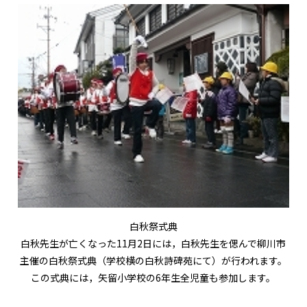
白秋祭式典
白秋先生が亡くなった11月2日には，白秋先生を偲んで柳川市
主催の白秋祭式典（学校横の白秋詩碑苑にて）が行われます。
この式典には，矢留小学校の6年生全児童も参加します。